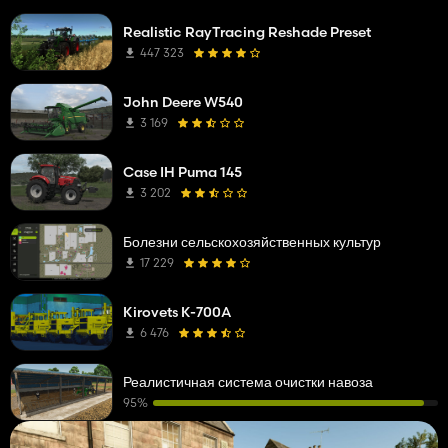
Realistic RayTracing Reshade Preset
447 323
John Deere W540
3 169
Case IH Puma 145
3 202
Болезни сельскохозяйственных культур
17 229
Kirovets K-700A
6 476
Реалистичная система очистки навоза
95%