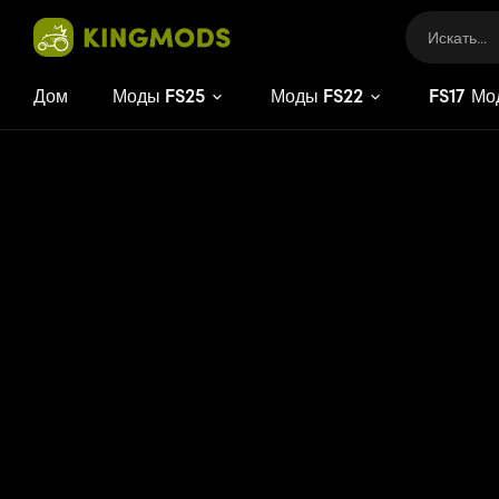
Дом
Моды FS25
Моды FS22
FS
17
Мо