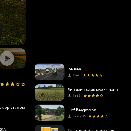
Beuren
1 746
Динамические мухи слона
1 836
рмер в пятом
Hof Bergmann
524 206
ВКА
Транспортная компания