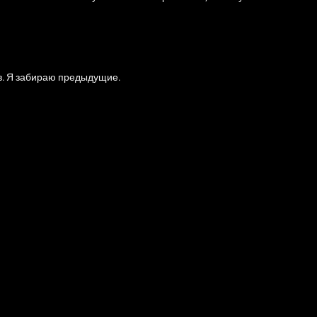
в. Я забираю предыдущие.
/77388/grain-dryer
https://www.kingmods.net/en/fs25/mods/77