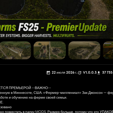
22 июля 2026 г.
V1.0.0.3
37 735
ЕТСЯ ПРЕМЬЕРОЙ --ВАЖНО--
женную в Миннесоте, США. «Фермер-миллениал» Зак Джонсон — фе
боте и обучению на ферме своей семьи.
E.
азовано
жно поместить в папку MODS. Размер больше, потому что это УПАКО