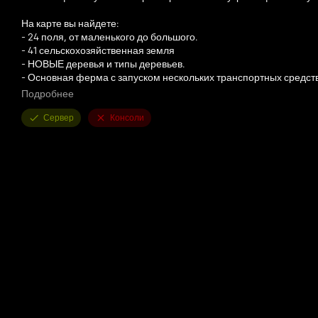
На карте вы найдете:
- 24 поля, от маленького до большого.
- 41 сельскохозяйственная земля
- НОВЫЕ деревья и типы деревьев.
- Основная ферма с запуском нескольких транспортных средст
- БГА
Подробнее
- Трафик
- Пользовательский календарь урожая
Сервер
Консоли
-Добавить МУЛЬТИФРУКТЫ
-Изменить вид поезда Селлин-Плейс
Доступные производства:
Полностью изменены места и производственные площадки
Продающие станции:
- Железнодорожный вокзал
-Зерновой Элеватор
Дискорд-
https://discord.gg/5uBWbuZVJd
Патреон -
https://www.patreon.com/posts/fs25-157882457
Требуемые МОДЫ -
https://www.kingmods.net/en/fs25/mods