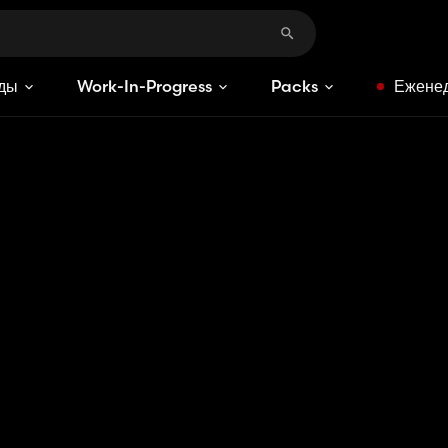
ды
Work-In-Progress
Packs
Еженед