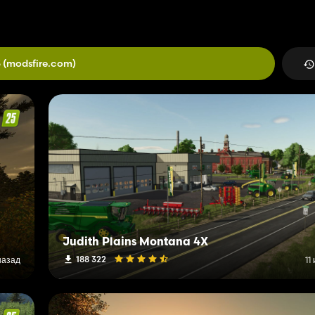
3
(modsfire.com)
Judith Plains Montana 4X
188 322
назад
11