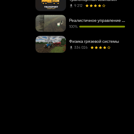
9 212
Реалистичное управление водными и почвенными ресурсами
100%
Физика грязевой системы
334 026
268/john-