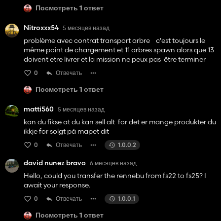
Посмотреть 1 ответ
Nitroxxx54
5 месяцев назад
problème avec contrat transport arbre c'est toujours le
même point de chargement et 11 arbres spawn alors que 13
doivent etre livrer et la mission ne peux pas être terminer
0
Отвечать
Посмотреть 1 ответ
matti560
5 месяцев назад
kan du fikse at du kan sell alt for det er mange produkter du
ikkje for solgt på mapet dit
0
Отвечать
1.0.0.2
david nunez bravo
6 месяцев назад
Hello, could you transfer the rennebu from fs22 to fs25? I
await your response.
0
Отвечать
1.0.0.1
Посмотреть 1 ответ