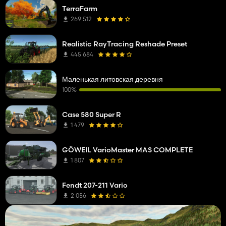
TerraFarm
269 512
Realistic RayTracing Reshade Preset
445 684
Маленькая литовская деревня
100%
Case 580 Super R
1 479
GÖWEIL VarioMaster MAS COMPLETE
1 807
Fendt 207-211 Vario
2 056