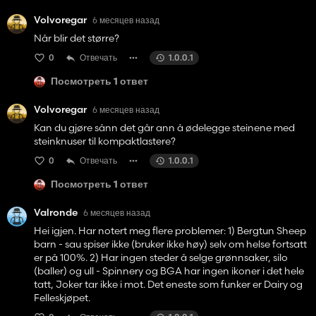
Volvoregar
6 месяцев назад
Når blir det større?
0
Отвечать
1.0.0.1
Посмотреть 1 ответ
Volvoregar
6 месяцев назад
Kan du gjøre sånn det går ann å ødelegge steinene med
steinknuser til kompaktlastere?
0
Отвечать
1.0.0.1
Посмотреть 1 ответ
Valronde
6 месяцев назад
Hei igjen. Har notert meg flere problemer: 1) Bergtun Sheep
barn - sau spiser ikke (bruker ikke høy) selv om helse fortsatt
er på 100%. 2) Har ingen steder å selge grønnsaker, silo
(baller) og ull - Spinnery og BGA har ingen ikoner i det hele
tatt, Joker tar ikke i mot. Det eneste som funker er Dairy og
Felleskjøpet.