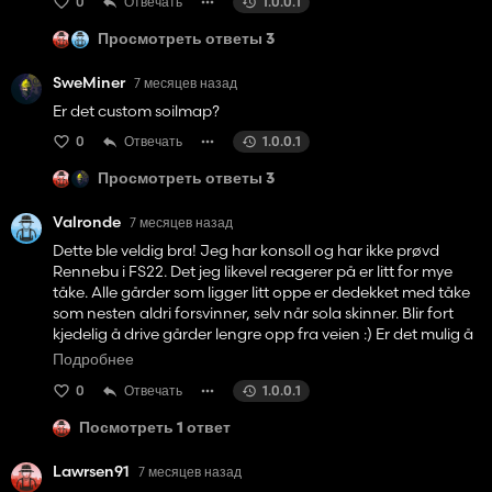
0
Отвечать
1.0.0.1
Просмотреть ответы 3
SweMiner
7 месяцев назад
Er det custom soilmap?
0
Отвечать
1.0.0.1
Просмотреть ответы 3
Valronde
7 месяцев назад
Dette ble veldig bra! Jeg har konsoll og har ikke prøvd
Rennebu i FS22. Det jeg likevel reagerer på er litt for mye
tåke. Alle gårder som ligger litt oppe er dedekket med tåke
som nesten aldri forsvinner, selv når sola skinner. Blir fort
kjedelig å drive gårder lengre opp fra veien :) Er det mulig å
gjøre noe med det, redusere, fjerne?
Подробнее
0
Отвечать
1.0.0.1
Biler er at annet problem men det skjønner jeg er felles for
hele FS25.
Посмотреть 1 ответ
Lawrsen91
7 месяцев назад