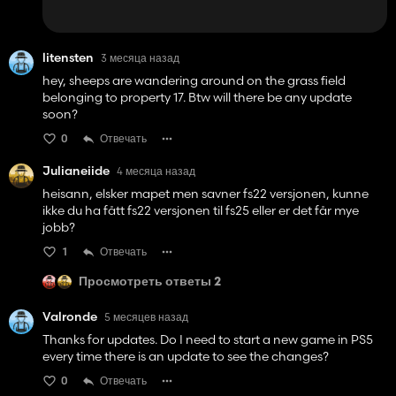
litensten
3 месяца назад
hey, sheeps are wandering around on the grass field
belonging to property 17. Btw will there be any update
soon?
0
Отвечать
Julianeiide
4 месяца назад
heisann, elsker mapet men savner fs22 versjonen, kunne
ikke du ha fått fs22 versjonen til fs25 eller er det får mye
jobb?
1
Отвечать
Просмотреть ответы 2
Valronde
5 месяцев назад
Thanks for updates. Do I need to start a new game in PS5
every time there is an update to see the changes?
0
Отвечать