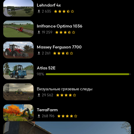
Lehndorf 4x
2 635
Irrifrance Optima 1036
19 259
Massey Ferguson 7700
2 261
Atlas 52E
98%
Визуальные грязевые следы
29 562
TerraFarm
268 196