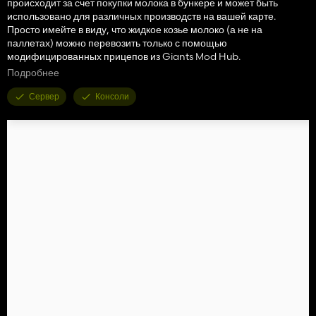
происходит за счет покупки молока в бункере и может быть
использовано для различных производств на вашей карте.
Просто имейте в виду, что жидкое козье молоко (а не на
паллетах) можно перевозить только с помощью
модифицированных прицепов из Giants Mod Hub.
к таким производствам, как молочная промышленность.
Подробнее
Категория - Силосы
Сервер
Консоли
Цена - $6500
Ежедневная стоимость $1