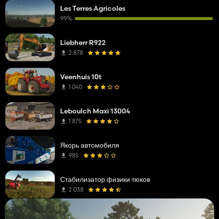
Les Terres Agricoles
99%
Liebherr R922
2 878
Veenhuis 10t
1 040
Leboulch Maxi 13004
1 875
Якорь автомобиля
985
Стабилизатор физики тюков
2 038