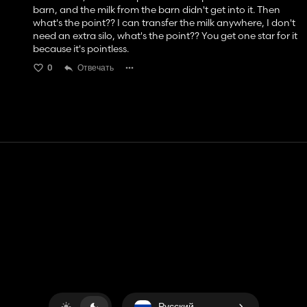
barn, and the milk from the barn didn't get into it. Then
what's the point?? I can transfer the milk anywhere, I don't
need an extra silo, what's the point?? You get one star for it
because it's pointless.
0
Отвечать
Контакт
Помощь
условия обслуживания
Политика конфиденциальности
Управление файлами cookie
Русский