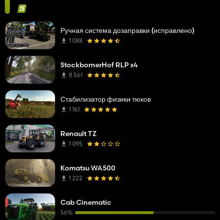
Ручная система дозаправки (исправлено)
1 088
StockbornerHof RLP x4
8 561
Стабилизатор физики тюков
1 161
Renault TZ
1 095
Komatsu WA500
1 222
Cab Cinematic
56%