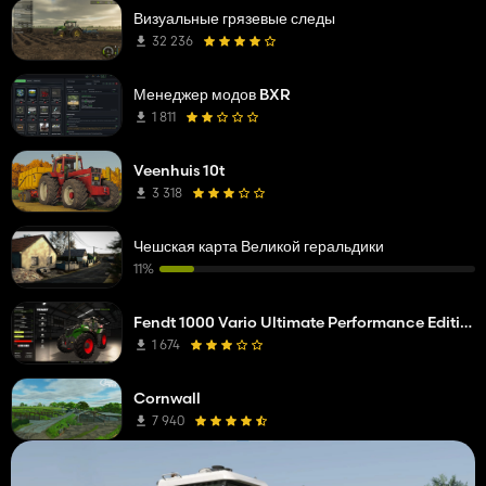
Визуальные грязевые следы
32 236
Менеджер модов BXR
1 811
Veenhuis 10t
3 318
Чешская карта Великой геральдики
11%
Fendt 1000 Vario Ultimate Performance Edition
1 674
Cornwall
7 940