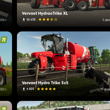
Vervaet HydraoTrike XL
10 470
026 г.
5 дек
Vervaet Hydro Trike 5x5
4 825
025 г.
19 фев