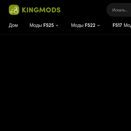
Дом
Моды FS25
Моды FS22
FS
17
Мо