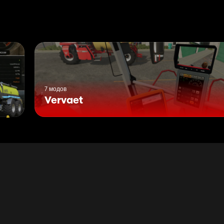
7 модов
Vervaet