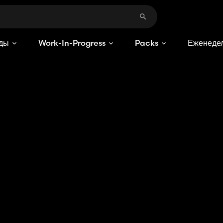
ды
Work-In-Progress
Packs
Еженедел