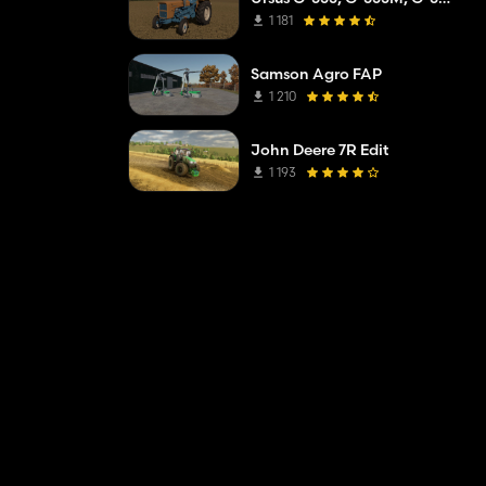
1 181
Samson Agro FAP
1 210
John Deere 7R Edit
1 193