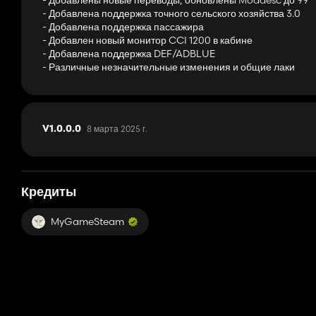
- Добавлены новые переводы, обновлены Moddesc до 99
- GPS
- Добавлена ​​поддержка точного сельского хозяйства 3.0
- Огасание
- Добавлена ​​поддержка пассажира
- Скоровые знаки
- Добавлен новый монитор CCI 1200 в кабине
- Маяки
- Добавлена ​​поддержка DEF/ADBLUE
- Крыши
- Различные незначительные изменения и общие лаки
- Варианты цвета полосы
- Варианты колеса
- номерной знак
8 марта 2025 г.
V1.0.0.0
Расширенная наружная камера (рекомендуется):
https://www
Evers Toric (необязательно):
https://www.farming-simulator.
Кредиты: Vervaet, Giants Software, TSR, Tonyg616, JMZ, BR M
Кредиты
MyGameSteam
Поддержите нас на Patreon:
https://www.patreon.com/mygamesteam
Присоединяйтесь к нашему каналу Discord:
https://discord.gg/tavfjdzbr5