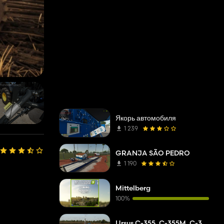
Якорь автомобиля
1 239
GRANJA SÃO PEDRO
1 190
Mittelberg
100%
Ursus C-355, C-355M, C-360