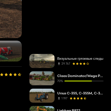
Визуальные грязевые следы
29 767
Claas Dominator/Mega Pack
70%
Ursus C-355, C-355M, C-360
1 197
Liebherr R922