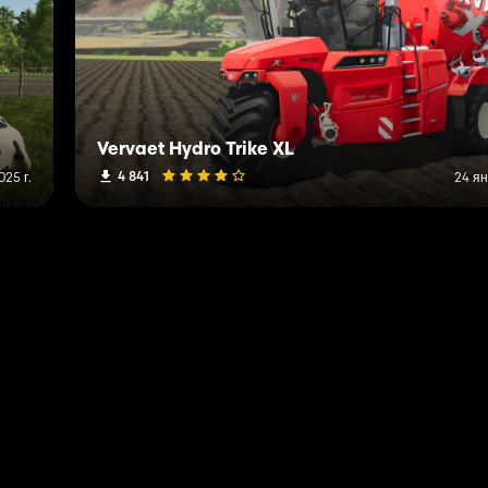
Vervaet Hydro Trike XL
4 841
25 г.
24 ян