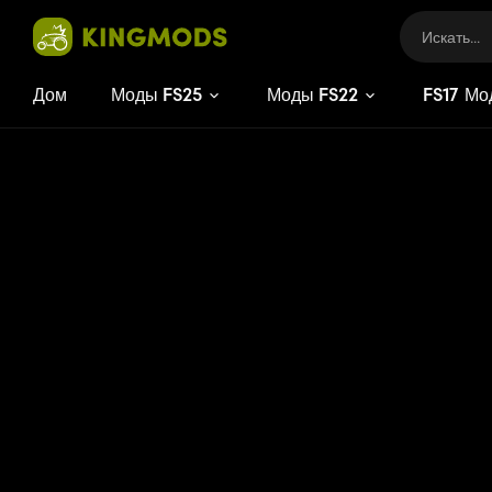
Дом
Моды FS25
Моды FS22
FS
17
Мо