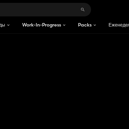
ды
Work-In-Progress
Packs
Еженедел