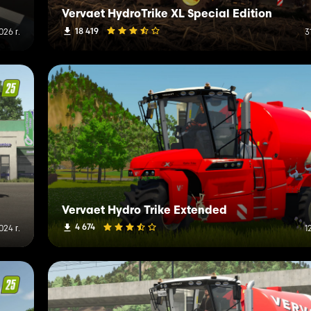
Vervaet HydroTrike XL Special Edition
18 419
026 г.
3
Vervaet Hydro Trike Extended
4 674
024 г.
1