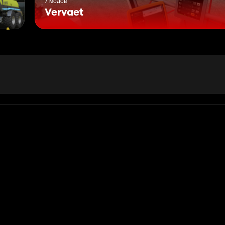
7 модов
Vervaet