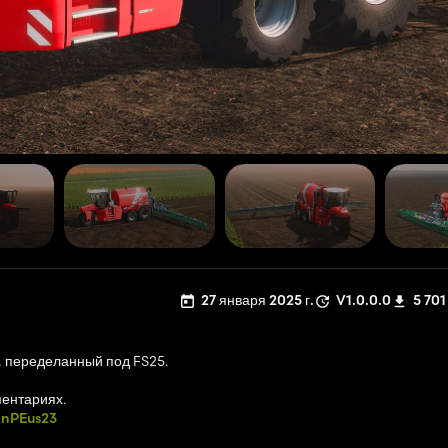
27 января 2025 г.
V1.0.0.0
5 701
2, переделанный под FS25.
ментариях.
HnPEus23