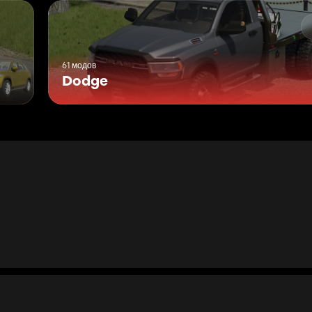
61 модов
Dodge