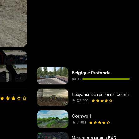
Belgique Profonde
100%
Визуальные грязевые следы
32 205
Cornwall
7 903
Менеджер модов BXR