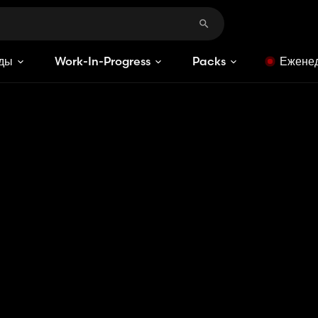
ды
Work-In-Progress
Packs
Еженед