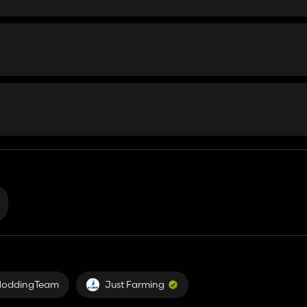
ModdingTeam
Just Farming