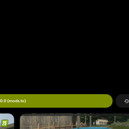
.0.0
(mods.to)