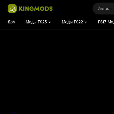
Дом
Моды FS25
Моды FS22
FS
17
Мо