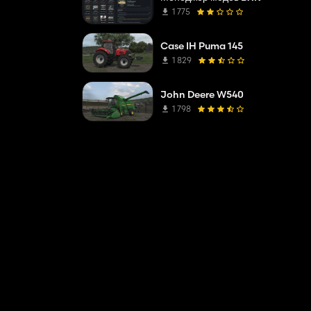
1 775
Case IH Puma 145
1 829
John Deere W540
1 798