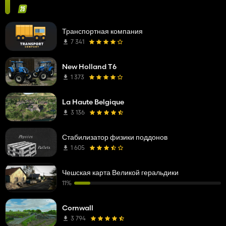
Транспортная компания
7 341
New Holland T6
1 373
La Haute Belgique
3 136
Стабилизатор физики поддонов
1 605
Чешская карта Великой геральдики
11%
Cornwall
3 794