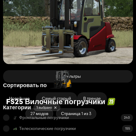
Фильтры
Сортировать по
Новейшие
Самый старый
В тренде
FS25 Вилочные погрузчики
Категории
1 выбрано
27 модов
Страница 1 из 3
Фронтальные погрузчики
240
Телескопические погрузчики
155