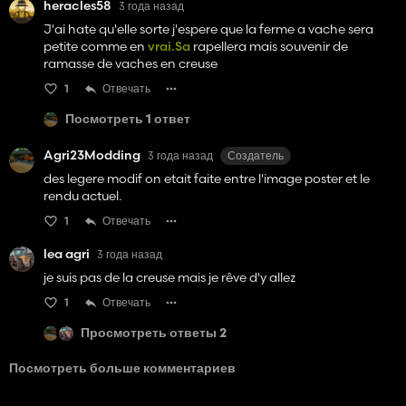
heracles58
3 года назад
J'ai hate qu'elle sorte j'espere que la ferme a vache sera
petite comme en
vrai.Sa
rapellera mais souvenir de
ramasse de vaches en creuse
1
Отвечать
Посмотреть 1 ответ
Agri23Modding
3 года назад
Создатель
des legere modif on etait faite entre l'image poster et le
rendu actuel.
1
Отвечать
lea agri
3 года назад
je suis pas de la creuse mais je rêve d'y allez
1
Отвечать
Просмотреть ответы 2
Посмотреть больше комментариев