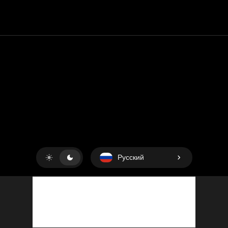
Контакт
Помощь
условия обслуживания
Политика конфиденциальности
Управление файлами cookie
Русский
Copyright © 2018-2026
King UP SAS
. Все права защищены.