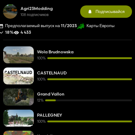
Agri23Modding
Подписывайся
108 подписчиков
Предполагаемый выпуск на 11/2023
Карты Европы
18%
4 433
Wola Brudnowska
100%
CASTELNAUD
100%
Grand Vallon
12%
PALLEGNEY
100%