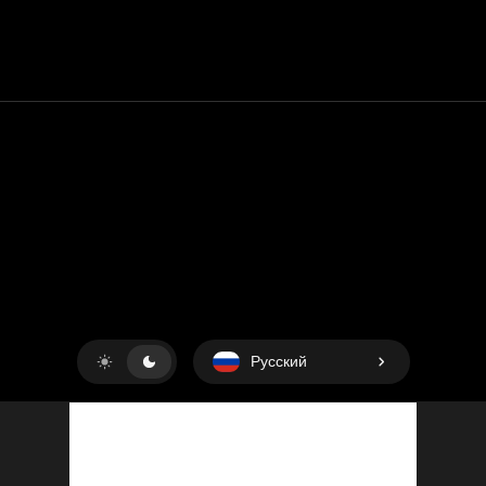
Контакт
Помощь
условия обслуживания
Политика конфиденциальности
Управление файлами cookie
Русский
Copyright © 2018-2026
King UP SAS
. Все права защищены.