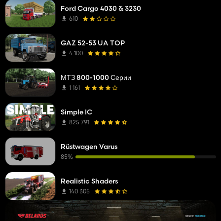
Ford Cargo 4030 & 3230
610
GAZ 52-53 UA TOP
4 100
МТЗ 800-1000 Серии
1 161
Simple IC
825 791
Rüstwagen Varus
85%
Realistic Shaders
140 305