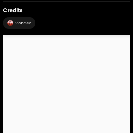
Credits
vlondex