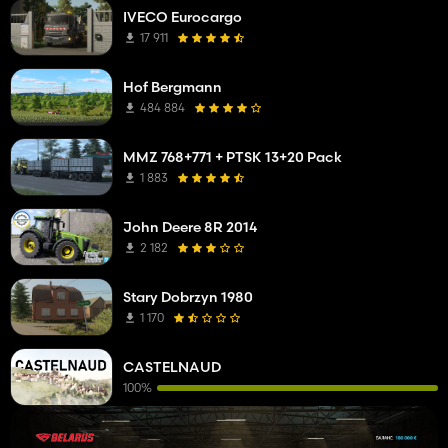
IVECO Eurocargo
17 911
Hof Bergmann
484 884
MMZ 768+771 + PTSK 13+20 Pack
1 883
John Deere 8R 2014
2 182
Stary Dobrzyn 1980
1 170
CASTELNAUD
100%