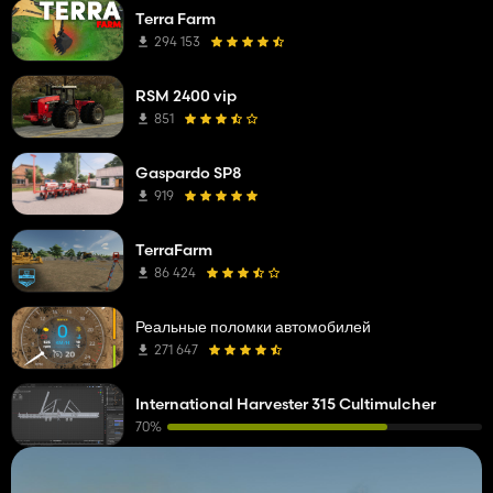
Terra Farm
294 153
RSM 2400 vip
851
Gaspardo SP8
919
TerraFarm
86 424
Реальные поломки автомобилей
271 647
International Harvester 315 Cultimulcher
70%