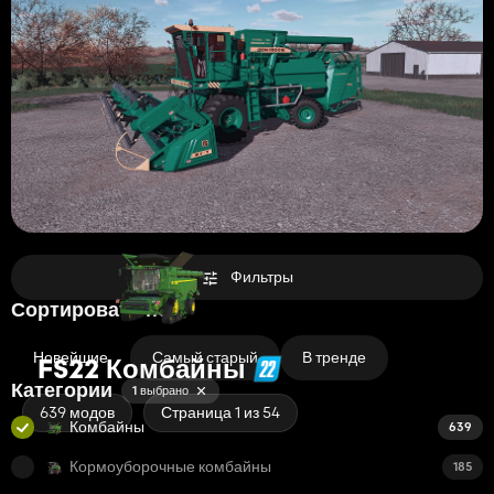
Фильтры
Сортировать по
Новейшие
Самый старый
В тренде
FS22 Комбайны
Категории
1 выбрано
639 модов
Страница 1 из 54
Комбайны
639
Кормоуборочные комбайны
185