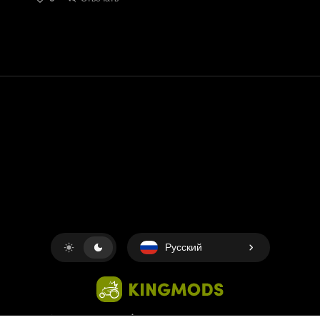
Контакт
Помощь
условия обслуживания
Политика конфиденциальности
Управление файлами cookie
Русский
Copyright © 2018-2026
King UP SAS
. Все права защищены.