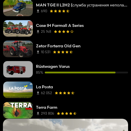
MAN TGE II L2H2 (служба устранения неполадок сетевой компании)
690
Case IH Farmall A Series
25 148
Zetor Forterra Old Gen
10 531
Rüstwagen Varus
85%
La Posta
62 052
Terra Farm
293 806