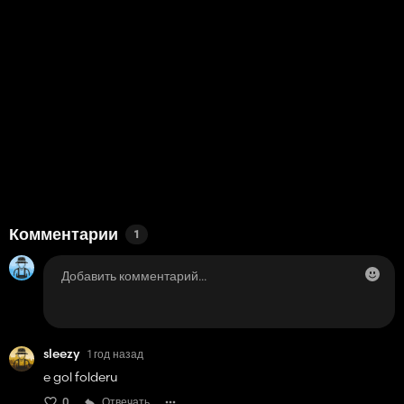
Комментарии
1
sleezy
1 год назад
e gol folderu
0
Отвечать