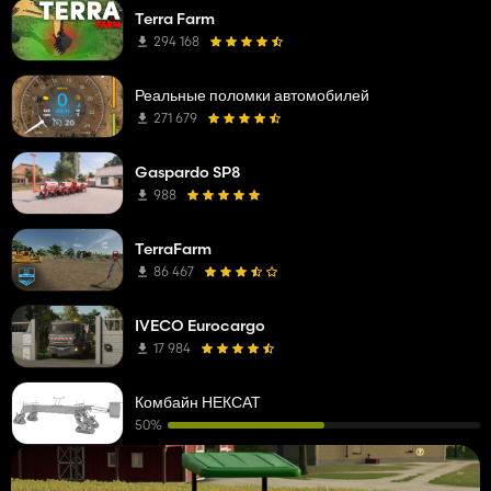
Terra Farm
294 168
Реальные поломки автомобилей
271 679
Gaspardo SP8
988
TerraFarm
86 467
IVECO Eurocargo
17 984
Комбайн НЕКСАТ
50%