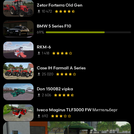
Zetor Forterra Old Gen
10 472
BMW 5 Series F10
69%
RKM-6
1 418
Case IH Farmall A Series
25 020
Don 1500B2 vipka
2 606
Iveco Magirus TLF3000 FW Миттельберг
692