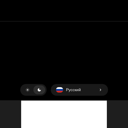
Контакт
Помощь
условия обслуживания
Политика конфиденциальности
Управление файлами cookie
Русский
Copyright © 2018-2026
King UP SAS
. Все права защищены.