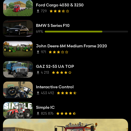
Ford Cargo 4030 & 3230
729
BMW 5 Series F10
69%
John Deere 6M Medium Frame 2020
971
GAZ 52-53 UA TOP
4 213
Interactive Control
453 492
Simple IC
825 876