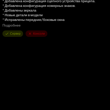
* Добавлена ​​конфигурация сцепного устройства прицепа.
* Добавлена ​​конфигурация номерных знаков.
* Добавлены зеркала
* Новые детали в модели
* Исправлены передние/боковые окна
* Анимация приборной панели (скорость, обороты в минуту,
Подробнее
температура, топливный бак)
* Новые эффекты выхлопа
Сервер
Консоли
* Фары, поворотники
* Пыль и следы от колес
Пожалуйста, сохраните мою ссылку для скачивания.