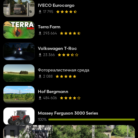
IVECO Eurocargo
17 795
Terra Farm
293 664
Volkswagen T-Roc
23 366
Фотореалистичная среда
2 088
Hof Bergmann
484 606
Massey Ferguson 3000 Series
100%