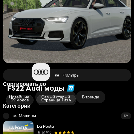
Фильтры
Сортировать по
FS22 Audi моды
Новейшие
Самый старый
В тренде
39 модов
Страница 1 из 4
Категории
Машины
39
La Posta
61 916