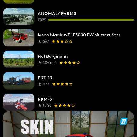
ANOMALY FARMS
100%
Iveco Magirus TLF3000 FW Миттельберг
667
Hof Bergmann
484 606
PRT-10
822
RKM-6
1 380