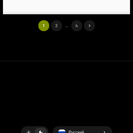
1
2
...
4
Контакт
Помощь
условия обслуживания
Политика конфиденциальности
Управление файлами cookie
Русский