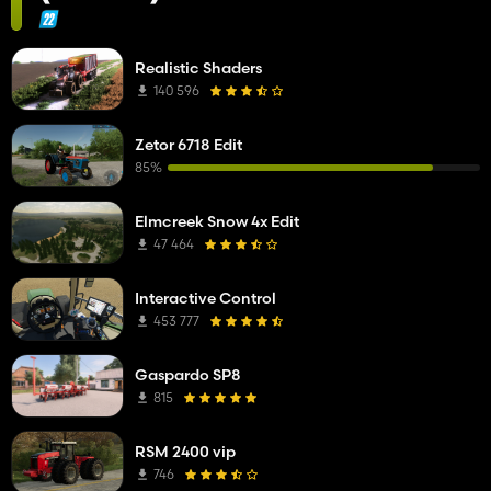
Realistic Shaders
140 596
Zetor 6718 Edit
85%
Elmcreek Snow 4x Edit
47 464
Interactive Control
453 777
Gaspardo SP8
815
RSM 2400 vip
746