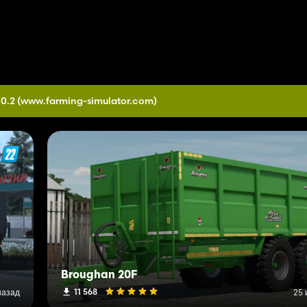
.0.2
(www.farming-simulator.com)
Broughan 20F
11 568
назад
25 