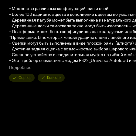
- Множество различных конфигураций шин и осей.
- Более 100 вариантов цвета в дополнение к цветам по умолчан
- Деревянная палуба может быть выполнена из натурального д
- Деревянные доски самосвала также могут быть изготовлены и
- Платформа может быть сконфигурирована с пандусами или бе
*Примечание. В некоторых конфигурациях опция линейного из
- Сцепки могут быть выполнены в виде плоской рамы (штифта) 
- Доступна задняя сцепка с возможностью выбора шарового ил
- Сцепное устройство и соединительная муфта на гибкой стойк
- Этот трейлер совместим с модом FS22_UniversalAutoload и 
FS22_UniversalAutoload НЕ доступен для консолей)
Подробнее
- Также будет производиться автоматическая загрузка поддонов
загружаться только с модом FS22_UniversalAutoload, НЕ досту
Сервер
Консоли
- Этот прицеп также может автоматически загружать тюки без 
- Может загружать все доступные типы круглых и квадратных тю
FS22_SelectableBaleCapacity до 9x.
- Также можно загружать Hesston и упакованные небольшие (об
Грузоподъемность тюков: (без использования мода FS22_Unive
- Обычные тюки длиной 1,2 м - 420
- Квадратные тюки 1,8 м - 42
- Квадратные тюки 2,2 м - 32
- Квадратные тюки 2,4 м - 30