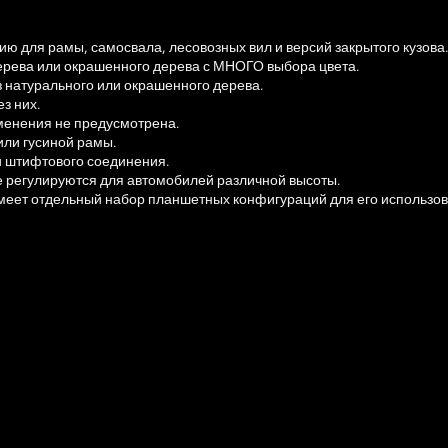
ию для рамы, самосвала, лесовозных вил и версий закрытого кузова.
ерева или окрашенного дерева с МНОГО выбора цвета.
з натурального или окрашенного дерева.
з них.
менения не предусмотрена.
или гусиной рамы.
и штифтового соединения.
е регулируются для автомобилей различной высоты.
имеет отдельный набор планшетных конфигураций для его использов
 и бревен длиной до 12 метров. (Поддоны и бревна будут автоматич
пным на консолях.)
мода FS22_UniversalAutoload для использования с консолями.
ков, включая поддержку всех размеров тюков из мода
ычные 1,2 м) квадратные тюки.
rsalAutoload)