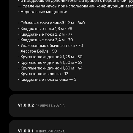
- В пак добавлен дополнительный прицеп с нереальной г
- Добавить самосвальный кузов - 15 000 долларов США - Вмест
— Удалены пандусы при использовании конфигурации автоза
- Добавить лесозаготовительные вилы - 1500 долларов США.
- Нереальные мощности:
— Добавить закрытый кузов прицепа — 3000 долларов США.
— Добавить кузов прицепа для перевозки скота — 5000 доллар
- Обычные тюки длиной 1,2 м - 840
— Добавьте доски из нержавеющего дерева — 500 долларов С
- Квадратные тюки 1,8 м - 98
- Квадратные тюки 2,2 м - 77
- Самосвал можно выбрать между нормальной и низкой высотой
- Квадратные тюки 2,4 м - 70
- 4 нереалистичные конфигурации мощности.
- Упакованные обычные тюки - 70
- Скорость разгрузки самосвала можно настроить от стандартн
- Хесстон Бэйлз - 50
- Круглые тюки длиной 1,25 м - 80
- Круглые тюки длиной 1,50 м - 52
- Круглые тюки длиной 1,80 м - 44
- Круглые тюки хлопка - 12
- Квадратные тюки хлопка — 5
17 августа 2024 г.
V1.0.0.2
11 декабря 2023 г.
V1.0.0.1