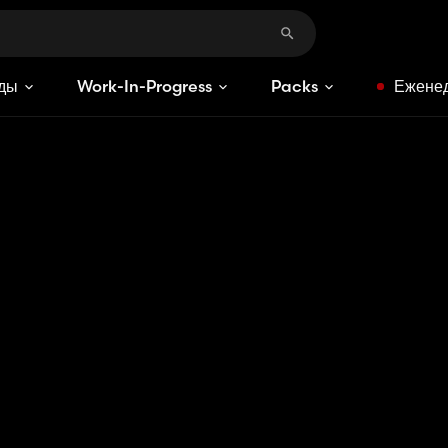
ды
Work-In-Progress
Packs
Еженед