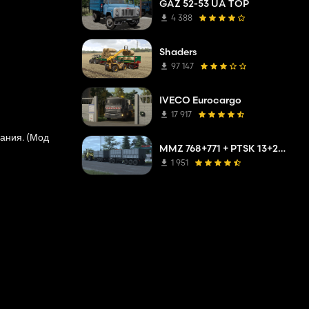
GAZ 52-53 UA TOP
4 388
Shaders
97 147
IVECO Eurocargo
17 917
ания. (Мод
MMZ 768+771 + PTSK 13+20 Pack
1 951
ески