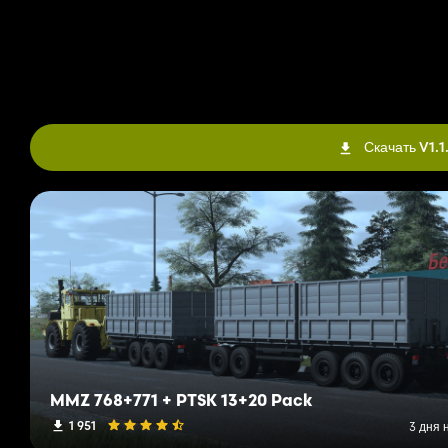
Скачать V1.1
MMZ 768+771 + PTSK 13+20 Pack
1 951
3 дня 