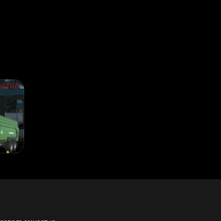
артных животных, доступных в базовой игре.
я перевозки 3 ярусов цыплят и 2 ярусов овец и свиней.
RL + Y, как если бы вы меняли режимы работы на других машинах, т