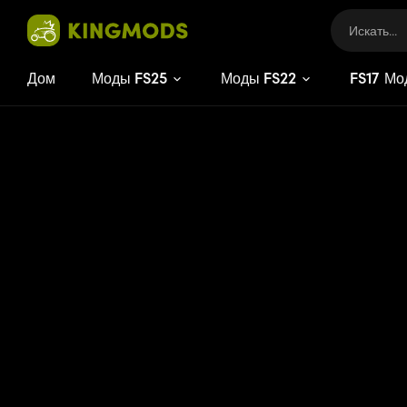
Дом
Моды FS25
Моды FS22
FS
17
Мо