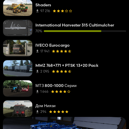
Shaders
97 216
International Harvester 315 Cultimulcher
70%
IVECO Eurocargo
17 941
MMZ 768+771 + PTSK 13+20 Pack
2 095
МТЗ 800-1000 Серии
1 646
Дом Ниязи
294