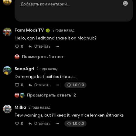
Farm Mods TV
2 года назад
Hello, can I edit and share it on Modhub?
0
Отвечать
Посмотреть 1 ответ
SoapAgri
2 года назад
Dommage les flexibles blancs…
0
Отвечать
1.0.0.0
Просмотреть ответы 2
Milka
2 года назад
Few warnings, but i'll keep it, very nice lemken 👍️thanks
0
Отвечать
1.0.0.0