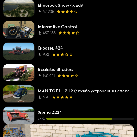
Elmcreek Snow 4x Edit
47 205
Interactive Control
453 166
Кировец 424
932
Realistic Shaders
140 041
MAN TGE II L2H2 (служба устранения неполадок сетевой компании)
430
Sipma Z224
75%