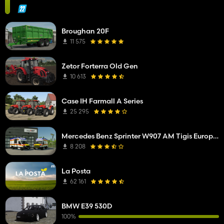
Broughan 20F
11 575
Zetor Forterra Old Gen
10 613
Case IH Farmall A Series
25 295
Mercedes Benz Sprinter W907 AM Tigis Europa RTW
8 208
La Posta
62 161
BMW E39 530D
100%