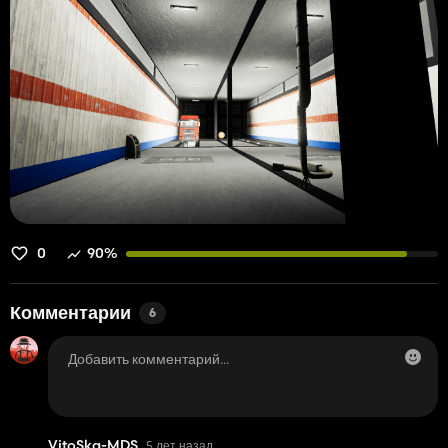
0
90%
Комментарии
6
VitoSkg-MDS
5 лет назад