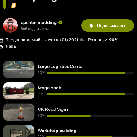
quentin modding
Подписывайся
565 подписчиков
Предполагаемый выпуск на 01/2021
90%
Разное
3 386
Large Logistics Center
90%
Stage pack
90%
UK Road Signs
50%
Workshop building
75%