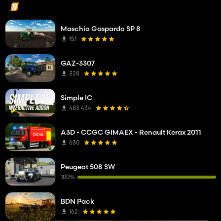
Maschio Gaspardo SP 8
151
GAZ-3307
328
Simple IC
483 434
A3D - CCGC GIMAEX - Renault Kerax 2011
630
Peugeot 508 SW
100%
BDN Pack
162