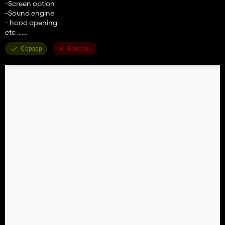
-Screen option
-Sound engine
- hood opening
etc .......
Сервер
Консоли