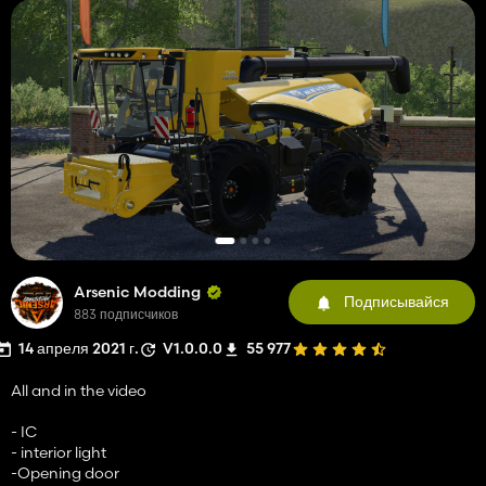
Arsenic Modding
Подписывайся
883 подписчиков
14 апреля 2021 г.
V1.0.0.0
55 977
All and in the video
- IC
- interior light
-Opening door