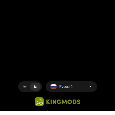
Контакт
Помощь
условия обслуживания
Политика конфиденциальности
Управление файлами cookie
Русский
Copyright © 2018-2026
King UP SAS
. Все права защищены.