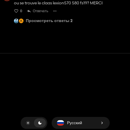
ou se trouve le claas lexion570 580 fs19? MERCI
0
Отвечать
Просмотреть ответы 2
Контакт
Помощь
условия обслуживания
Политика конфиденциальности
Управление файлами cookie
Русский