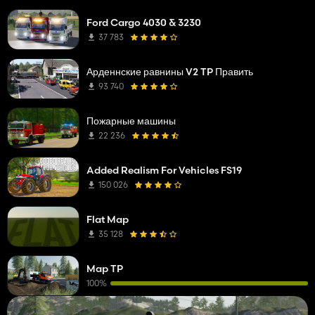
Ford Cargo 4030 & 3230
37 783
Арденнские равнины V2 TP Править
93 740
Пожарные машины
22 236
Added Realism For Vehicles FS19
150 026
Flat Map
35 128
Map TP
100%