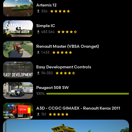
Artemis 12
356
Simple IC
483 564
Renault Master (VBSA Oranget)
1 433
Easy Development Controls
114 030
Peugeot 508 SW
100%
A3D - CCGC GIMAEX - Renault Kerax 2011
761