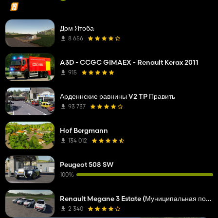
Дом Ятоба
8 656
A3D - CCGC GIMAEX - Renault Kerax 2011
915
Арденнские равнины V2 TP Править
93 737
Hof Bergmann
134 012
Peugeot 508 SW
100%
Renault Megane 3 Estate (Муниципальная полиция)
2 340