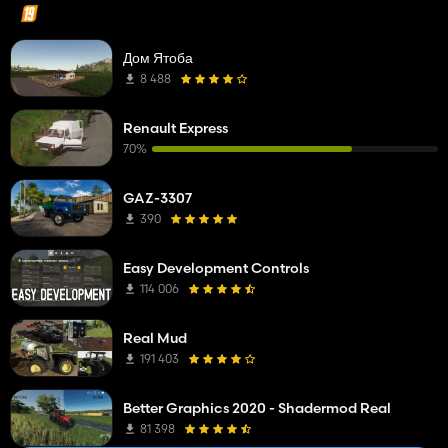
Дом Ятоба
8 488
Renault Express
70%
GAZ-3307
390
Easy Development Controls
114 006
Real Mud
191 403
Better Graphics 2020 - Shadermod Real
81 398