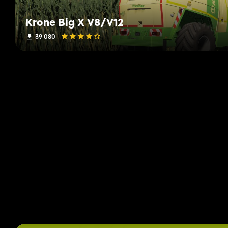
Krone Big X V8/V12
39 080