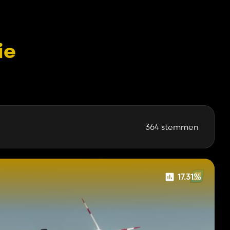
ie
364 stemmen
17.31%