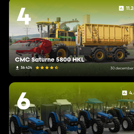
11.
4
CMC Saturne 5800 HKL
36 424
30 december
4
6