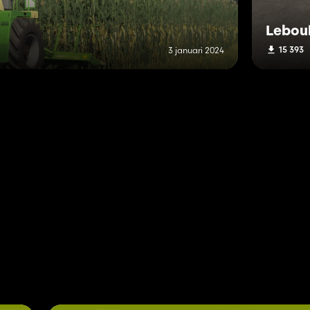
Leboul
15 393
3 januari 2024