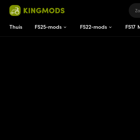
Thuis
FS25-mods
FS22-mods
FS
17