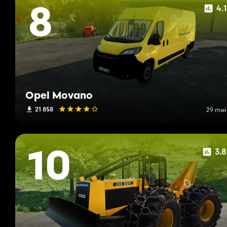
4.
8
Opel Movano
21 858
29 mei
3.
10