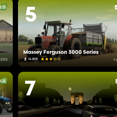
26%
5
Massey Ferguson 3000 Series
14 820
 2023
4 
.4%
7