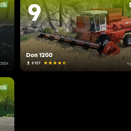
12%
9
Don 1200
8 927
 2024
4 
85%