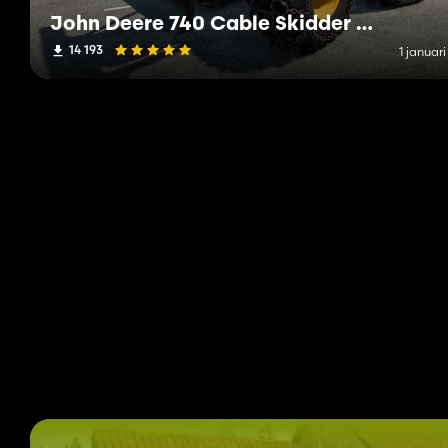
John Deere 740 Cable Skidder 4x4
14 193
1 januar