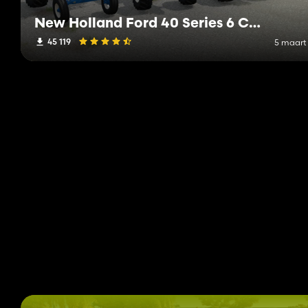
New Holland Ford 40 Series 6 Cylinder Pack
45 119
5 maart