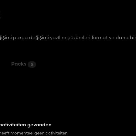
2
değişimi parça değişimi yazılım çözümleri format ve daha bi
Packs
0
ctiviteiten gevonden
heeft momenteel geen activiteiten