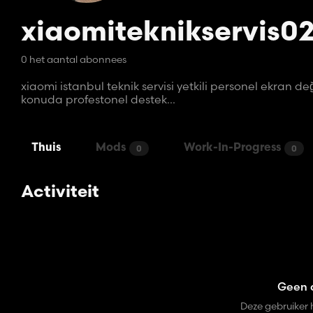
xiaomiteknikservis0
0 het aantal abonnees
xiaomi istanbul teknik servisi yetkili personel ekran 
konuda profestonel destek...
Thuis
Mods
Work-In-Progress
0
0
Activiteit
Geen a
Deze gebruiker 