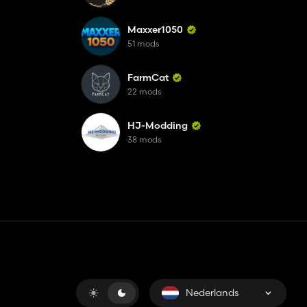
Maxxer1050
51 mods
FarmCat
22 mods
HJ-Modding
38 mods
Nederlands