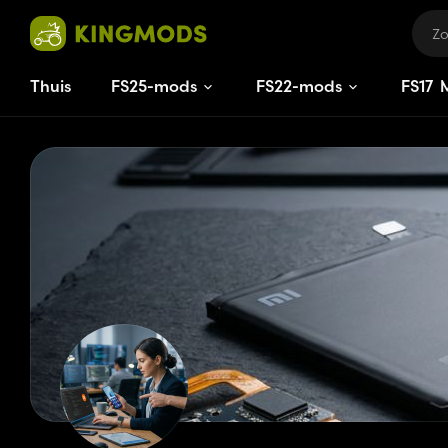
Thuis
FS25-mods
FS22-mods
FS
17