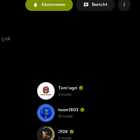
Abonneren
Bericht
r çok
Tom'agri
6 mods
Iwan1803
10 mods
Jf28
6 mods