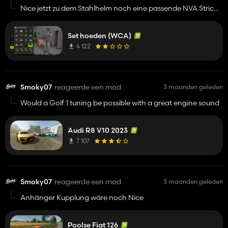
Nice jetzt zu dem Stahlhelm noch eine passende NVA Strich
Tarn uniform 😍
Set hoeden (WCA)
4 122
Smoky07
reageerde een mod
3 maanden geleden
Would a Golf 1 tuning be possible with a great engine sound
Audi R8 V10 2023
7 107
Smoky07
reageerde een mod
3 maanden geleden
Anhänger Kupplung wäre noch Nice
Poolse Fiat 126