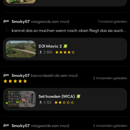
Smoky07
reageerde een mod
1 maand geleden
kannst das so machen wenn nach oben fliegt das sie auch
dann in der luft bleibt, weil lässt man los die tasten fällt sie
runter
DJI Mavic 2
2 885
Smoky07
beoordeeld als een mod
2 maanden geleden
Set hoeden (WCA)
4 122
Smoky07
reageerde een mod
2 maanden geleden