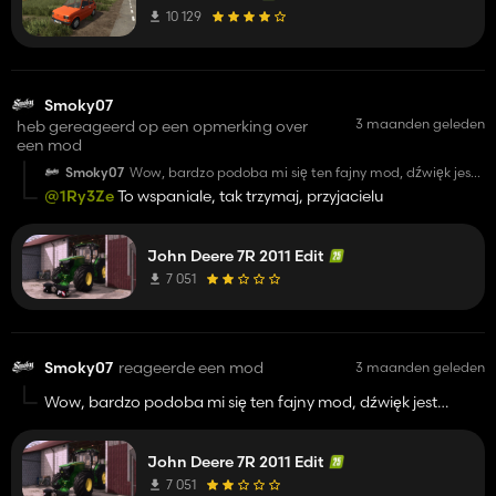
10 129
Smoky07
3 maanden geleden
heb gereageerd op een opmerking over
een mod
Smoky07
Wow, bardzo podoba mi się ten fajny mod, dźwięk jest
świetny, wygląd jest świetny, migające światła są
@1Ry3Ze
To wspaniale, tak trzymaj, przyjacielu
świetne, brakuje tylko koloru felg, ale sam też możesz to
zrobić. 8r 410 nadal byłby świetny, nawet z obrotowymi
światłami
John Deere 7R 2011 Edit
7 051
Smoky07
reageerde een mod
3 maanden geleden
Wow, bardzo podoba mi się ten fajny mod, dźwięk jest
świetny, wygląd jest świetny, migające światła są świetne,
brakuje tylko koloru felg, ale sam też możesz to zrobić. 8r 410
John Deere 7R 2011 Edit
nadal byłby świetny, nawet z obrotowymi światłami
7 051