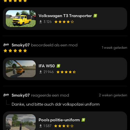
Volkswagen T3 Transporter
3 126
Smoky07
beoordeeld als een mod
1 week geleden
IFA W50
21 946
Smoky07
reageerde een mod
2 weken geleden
Danke, und bitte auch ddr volkspolizei uniform
Pools politie-uniform
1 587