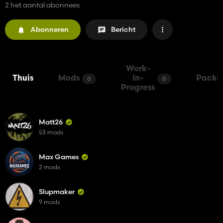
2 het aantal abonnees
Abonneren
Bericht
Work-
Thuis
Mods
In-
Packs
0
0
Progress
Matt26
53 mods
Max Games
2 mods
Slupmaker
9 mods