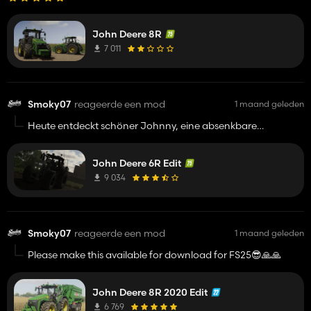
John Deere 8R
7 011
Smoky07
reageerde een mod
1 maand geleden
Heute entdeckt schöner Johnny, eine absenkbare
vorderachse wäre noch Nice für den schicken Johnny und
was noch fehlt sind rotierende ungebleichten, es sind 10 zu
John Deere 6R Edit
Auswahl aber alles nur blitzer
9 034
Smoky07
reageerde een mod
1 maand geleden
Please make this available for download for FS25😎🙏🙏
John Deere 8R 2020 Edit
6 769