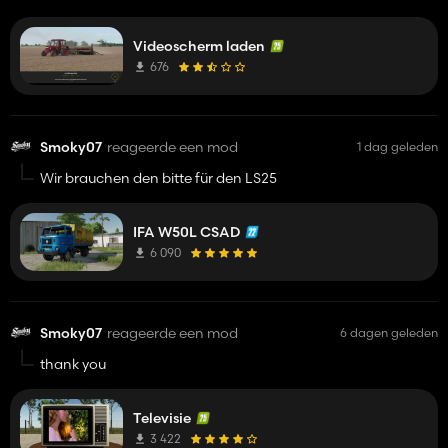
K700
Videoscherm laden
676
Smoky07
reageerde een mod
1 dag geleden
Wir brauchen den bitte für den LS25
IFA W50L CSAD
6 090
Smoky07
reageerde een mod
6 dagen geleden
thank you
Televisie
3 422