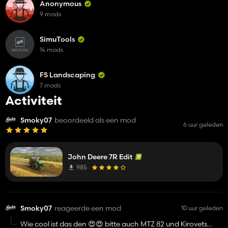
Anonymous
9 mods
SimuTools
14 mods
FS Landscaping
7 mods
Activiteit
Smoky07
beoordeeld als een mod
6 uur geleden
John Deere 7R Edit
985
Smoky07
reageerde een mod
10 uur geleden
Wie cool ist das den 😍😍 bitte auch MTZ 82 und Kirovets