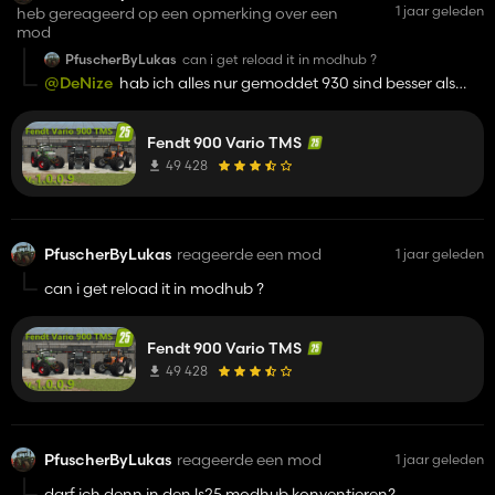
1 jaar geleden
heb gereageerd op een opmerking over een
mod
PfuscherByLukas
can i get reload it in modhub ?
@DeNize
hab ich alles nur gemoddet 930 sind besser als
dewr im modhub
Fendt 900 Vario TMS
49 428
PfuscherByLukas
reageerde een mod
1 jaar geleden
can i get reload it in modhub ?
Fendt 900 Vario TMS
49 428
PfuscherByLukas
reageerde een mod
1 jaar geleden
darf ich denn in den ls25 modhub konventieren?