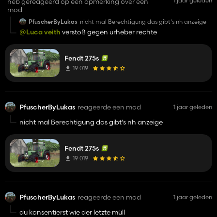
1 jaar geleden
heb gereageerd op een opmerking over een
mod
PfuscherByLukas
nicht mal Berechtigung das gibt's nh anzeige
@Luca veith
verstoß gegen urheber rechte
Fendt 275s
19 019
PfuscherByLukas
reageerde een mod
1 jaar geleden
nicht mal Berechtigung das gibt's nh anzeige
Fendt 275s
19 019
PfuscherByLukas
reageerde een mod
1 jaar geleden
du konsentierst wie der letzte müll