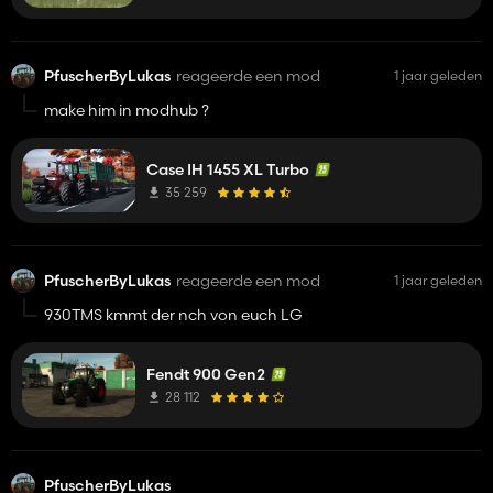
PfuscherByLukas
reageerde een mod
1 jaar geleden
make him in modhub ?
Case IH 1455 XL Turbo
35 259
PfuscherByLukas
reageerde een mod
1 jaar geleden
930TMS kmmt der nch von euch LG
Fendt 900 Gen2
28 112
PfuscherByLukas