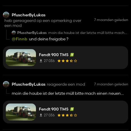
PfuscherByLukas
7 maanden geleden
heb gereageerd op een opmerking over
een mod
PfuscherByLukas
moin die haube ist der letzte müll bitte mach
einen neuen grill da diese einen shader bug auf
@Finnb
und deine freigabe ?
der rechten seite oben hat .. danke schön war
im 22-19 auch so
Fendt 900 TMS
27 036
PfuscherByLukas
reageerde een mod
7 maanden geleden
moin die haube ist der letzte müll bitte mach einen neuen
grill da diese einen shader bug auf der rechten seite oben
hat .. danke schön war im 22-19 auch so
Fendt 900 TMS
27 036