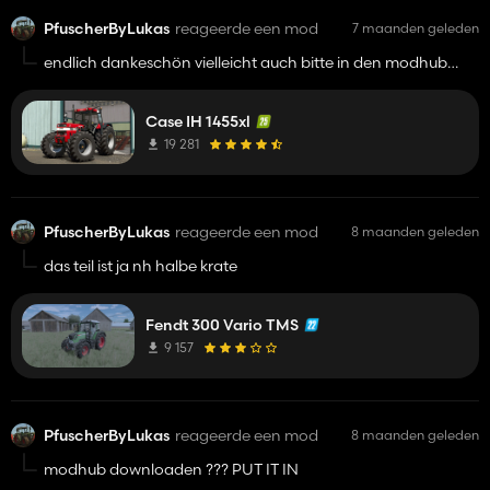
PfuscherByLukas
reageerde een mod
7 maanden geleden
endlich dankeschön vielleicht auch bitte in den modhub
mfg lukas
Case IH 1455xl
19 281
PfuscherByLukas
reageerde een mod
8 maanden geleden
das teil ist ja nh halbe krate
Fendt 300 Vario TMS
9 157
PfuscherByLukas
reageerde een mod
8 maanden geleden
modhub downloaden ??? PUT IT IN