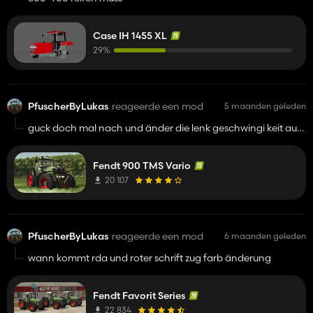
Case IH 1455 XL
29%
PfuscherByLukas
reageerde een mod
5 maanden geleden
guck doch mal nach und änder die lenk geschwingi keit auf
2.5
Fendt 900 TMS Vario
20 107
PfuscherByLukas
reageerde een mod
6 maanden geleden
wann kommt rda und roter schrift zug farb änderung
Fendt Favorit Series
22 834