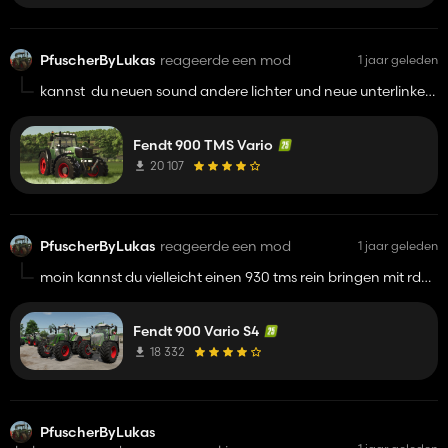
PfuscherByLukas
reageerde een mod
1 jaar geleden
kannst du neuen sound andere lichter und neue unterlinker
vom 900 favorit nehmen z.b 900 schlappen hinten und 710
vorne wie bei ssschnibbel rda vierlleicht etc
Fendt 900 TMS Vario
20 107
PfuscherByLukas
reageerde een mod
1 jaar geleden
moin kannst du vielleicht einen 930 tms rein bringen mit rda
und 900 reifen etc
Fendt 900 Vario S4
18 332
PfuscherByLukas