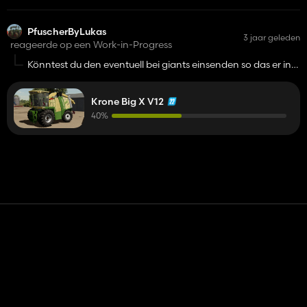
PfuscherByLukas
3 jaar geleden
reageerde op een Work-in-Progress
Könntest du den eventuell bei giants einsenden so das er in
den modhub kommt ?
Krone Big X V12
40%
Contact
Hulp
Servicevoorwaarden