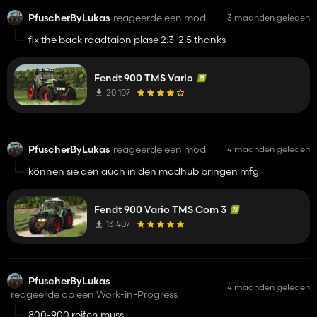
PfuscherByLukas
reageerde een mod
3 maanden geleden
fix the back roadtaion plase 2.3-2.5 thanks
Fendt 900 TMS Vario
20 107
PfuscherByLukas
reageerde een mod
4 maanden geleden
können sie den auch in den modhub bringen mfg
Fendt 900 Vario TMS Com 3
13 407
PfuscherByLukas
4 maanden geleden
reageerde op een Work-in-Progress
800-900 reifen muss