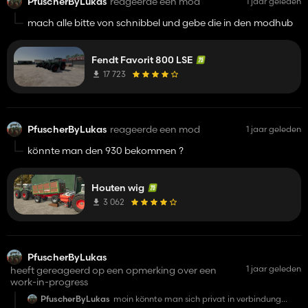
PfuscherByLukas
reageerde een mod
1 jaar geleden
mach alle bitte von schnibbel und gebe die in den modhub
Fendt Favorit 800 LSE
17 723
PfuscherByLukas
reageerde een mod
1 jaar geleden
könnte man den 930 bekommen ?
Houten wig
3 062
PfuscherByLukas
1 jaar geleden
heeft gereageerd op een opmerking over een
work-in-progress
PfuscherByLukas
moin könnte man sich privat in verbindung