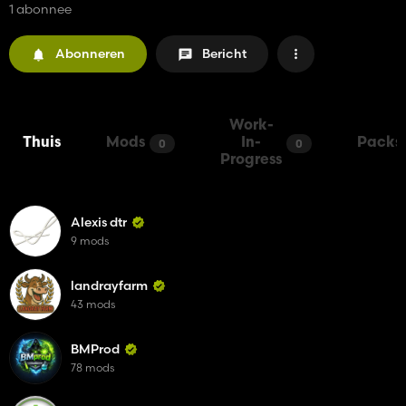
1 abonnee
Abonneren
Bericht
Work-
Thuis
Mods
In-
Packs
0
0
Progress
Alexis dtr
9 mods
landrayfarm
43 mods
BMProd
78 mods