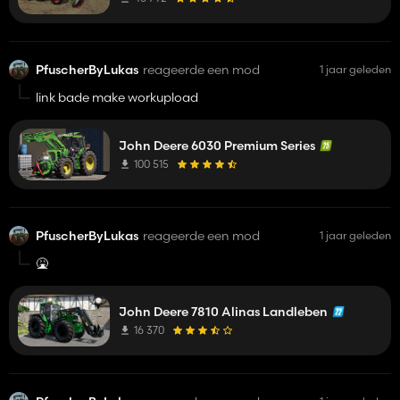
PfuscherByLukas
reageerde een mod
1 jaar geleden
link bade make workupload
John Deere 6030 Premium Series
100 515
PfuscherByLukas
reageerde een mod
1 jaar geleden
🤮
John Deere 7810 Alinas Landleben
16 370