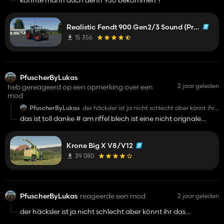
könnte mann auch denn 930 bekommen ?
Realistic Fendt 900 Gen2/3 Sound (Prefab)
15 356
PfuscherByLukas
2 jaar geleden
heb gereageerd op een opmerking over een
mod
PfuscherByLukas
der häcksler ist ja nicht schlecht aber könnt ihr
das schneidwerks wackeln fixen und hinten
das ist toll danke # am riffel blech ist eine nicht orignale
gehen lichter nicht sowie aufkleber untern
textur die sollte geändert werden und rda vielleicht
gewicht weg etc
Krone Big X V8/V12
39 080
PfuscherByLukas
reageerde een mod
2 jaar geleden
der häcksler ist ja nicht schlecht aber könnt ihr das
schneidwerks wackeln fixen und hinten gehen lichter nicht