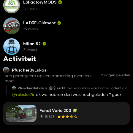
LSFactoryMODS
18 mods
LAD3F-Clément
29 mods
Milan 82
21 mods
Activiteit
PfuscherByLukas
2 dagen geleden
heb gereageerd op een opmerking over een
mod
PfuscherByLukas
🤮🤢 nicht mal erlaubnis was hochzuladen! dich
sollte man sperren
@robster76
ok wo hab ich den was hochgeladen ? guck
doch mein profil an
Fendt Vario 200
15 375