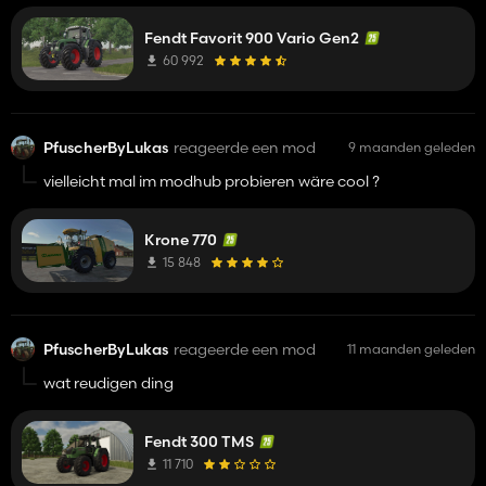
Fendt Favorit 900 Vario Gen2
60 992
PfuscherByLukas
reageerde een mod
9 maanden geleden
vielleicht mal im modhub probieren wäre cool ?
Krone 770
15 848
PfuscherByLukas
reageerde een mod
11 maanden geleden
wat reudigen ding
Fendt 300 TMS
11 710