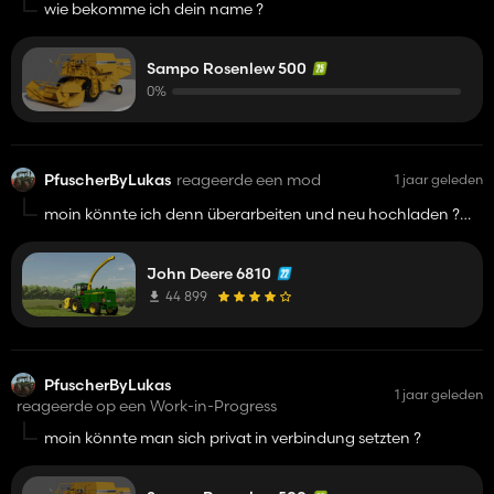
setzten ?
wie bekomme ich dein name ?
Sampo Rosenlew 500
0%
PfuscherByLukas
reageerde een mod
1 jaar geleden
moin könnte ich denn überarbeiten und neu hochladen ?
und hast du auch ein 7900i
John Deere 6810
44 899
PfuscherByLukas
1 jaar geleden
reageerde op een Work-in-Progress
moin könnte man sich privat in verbindung setzten ?