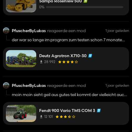
Sampo Rosenlew 500
0%
PfuscherByLukas
reageerde een mod
1 jaar geleden
der war so lange im program zum testen schon 7 monate
herr jetzt hab ich auch kein bock mehr
Deutz Agrotron X710-30
28 992
PfuscherByLukas
reageerde een mod
1 jaar geleden
moin moin sieht geil aus gutes teil kommt der vielleicht auch
im modhub das wäre echt der hammer und eine private
frage habe ich noch ich schreib dich mal an
Fendt 900 Vario TMS COM 3
12 101