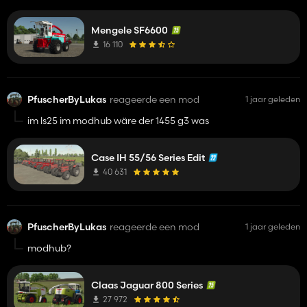
Mengele SF6600
16 110
PfuscherByLukas
reageerde een mod
1 jaar geleden
im ls25 im modhub wäre der 1455 g3 was
Case IH 55/56 Series Edit
40 631
PfuscherByLukas
reageerde een mod
1 jaar geleden
modhub?
Claas Jaguar 800 Series
27 972