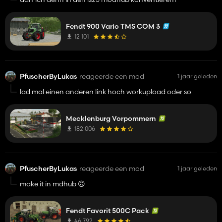
Fendt 900 Vario TMS COM 3
12 101
PfuscherByLukas
reageerde een mod
1 jaar geleden
lad mal einen anderen link hoch workupload oder so
Mecklenburg Vorpommern
182 006
PfuscherByLukas
reageerde een mod
1 jaar geleden
make it in mdhub 🙃
Fendt Favorit 500C Pack
46 792