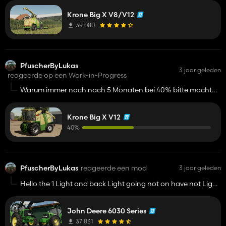
sowie aufkleber untern gewicht weg etc
Krone Big X V8/V12
39 080
PfuscherByLukas
3 jaar geleden
reageerde op een Work-in-Progress
Warum immer noch nach 5 Monaten bei 40% bitte macht
den in Modhub 🫤🫤
Krone Big X V12
40%
PfuscherByLukas
reageerde een mod
3 jaar geleden
Hello the 1 Light and back Light going not on have not Light
you can make it🤔
John Deere 6030 Series
37 831