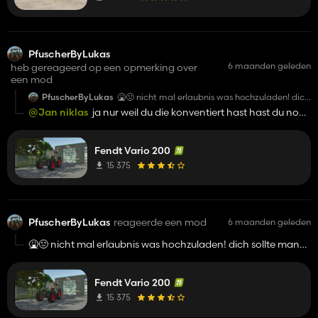
PfuscherByLukas
6 maanden geleden
heb gereageerd op een opmerking over
een mod
PfuscherByLukas
🤮🤢 nicht mal erlaubnis was hochzuladen! dich
sollte man sperren
@Jan niklas
ja nur weil du die konventiert hast hast du noch
lange nicht die erlaubnis was hoch zu laden
Fendt Vario 200
15 375
PfuscherByLukas
reageerde een mod
6 maanden geleden
🤮🤢 nicht mal erlaubnis was hochzuladen! dich sollte man
sperren
Fendt Vario 200
15 375