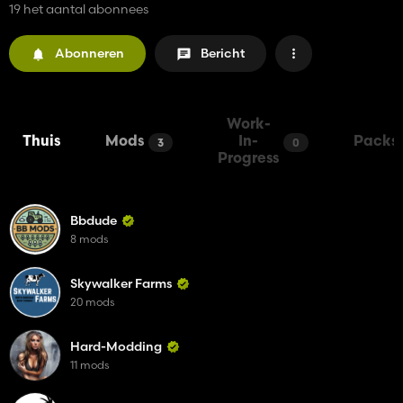
19 het aantal abonnees
Abonneren
Bericht
Work-
Thuis
Mods
In-
Packs
3
0
Progress
Bbdude
8 mods
Skywalker Farms
20 mods
Hard-Modding
11 mods