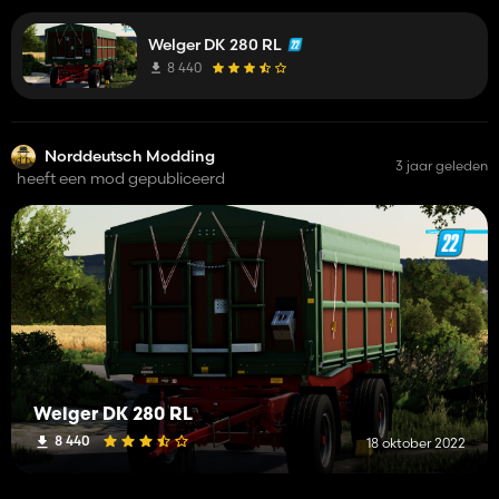
Welger DK 280 RL
8 440
Norddeutsch Modding
3 jaar geleden
heeft een mod gepubliceerd
Welger DK 280 RL
8 440
18 oktober 2022