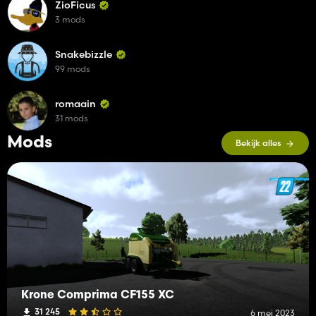
ZioFicus
3 mods
Snakebizzle
99 mods
romaain
31 mods
Mods
Bekijk alles
Krone Comprima CF155 XC
31 245
6 mei 2023