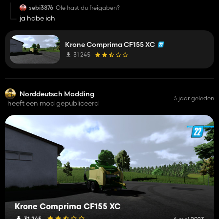
sebi3876
Ole hast du freigaben?
ja habe ich
Krone Comprima CF155 XC
31 245
Norddeutsch Modding
3 jaar geleden
heeft een mod gepubliceerd
Krone Comprima CF155 XC
31 245