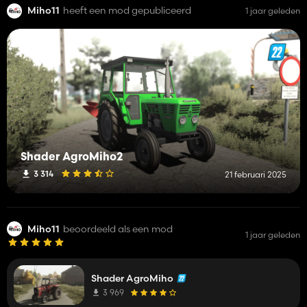
Miho11
heeft een mod gepubliceerd
1 jaar geleden
Shader AgroMiho2
3 314
21 februari 2025
Miho11
beoordeeld als een mod
1 jaar geleden
Shader AgroMiho
3 969