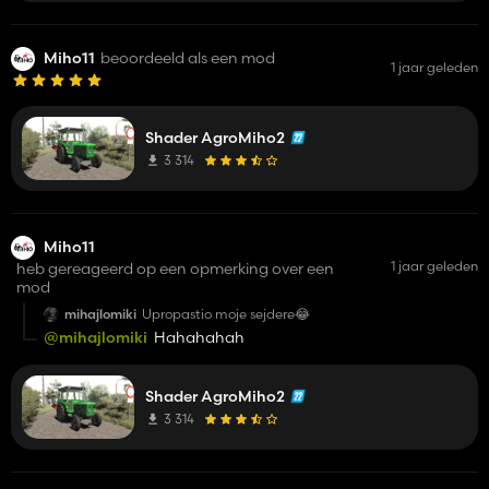
Miho11
beoordeeld als een mod
1 jaar geleden
Shader AgroMiho2
3 314
Miho11
1 jaar geleden
heb gereageerd op een opmerking over een
mod
mihajlomiki
Upropastio moje sejdere😂
@mihajlomiki
Hahahahah
Shader AgroMiho2
3 314