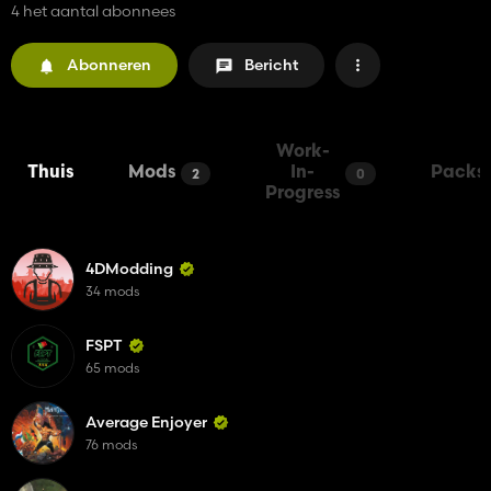
4 het aantal abonnees
Abonneren
Bericht
Work-
Thuis
Mods
In-
Packs
2
0
Progress
4DModding
34 mods
FSPT
65 mods
Average Enjoyer
76 mods