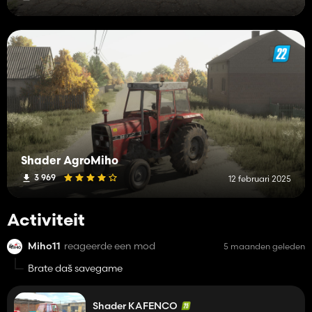
Shader AgroMiho
3 969
12 februari 2025
Activiteit
Miho11
reageerde een mod
5 maanden geleden
Brate daš savegame
Shader KAFENCO