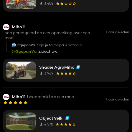
3 408
Miho11
1 jaar geleden
heb gereageerd op een opmerking over een
mod
StjepanVa
Koja je to mapa u pozdaini
@StjepanVa
Zidechow
Shader AgroMiho
3 969
Miho11
beoordeeld als een mod
1 jaar geleden
Object Velki
4 570