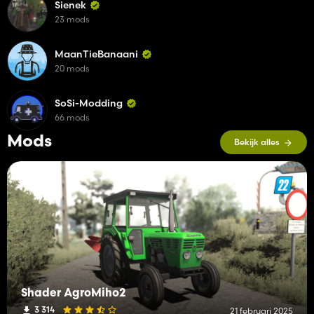
Sienek
23 mods
MaanTieBanaani
20 mods
SoSi-Modding
66 mods
Mods
Bekijk alles
Shader AgroMiho2
3 314
21 februari 2025