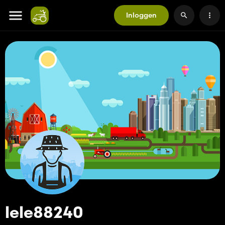
Inloggen
lele88240