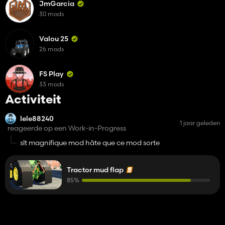
JmGarcia
30 mods
Valou 25
26 mods
FS Play
33 mods
Activiteit
lele88240
1 jaar geleden
reageerde op een Work-in-Progress
slt magnifique mod hâte que ce mod sorte
Tractor mud flap
85%