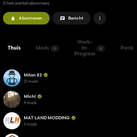
0 het aantal abonnees
Abonneren
Bericht
Work-
Thuis
Mods
In-
Packs
0
0
Progress
Milan 82
21 mods
Mlchl
9 mods
MAT LAND MODDING
5 mods