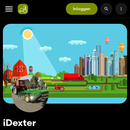
Inloggen
iDexter