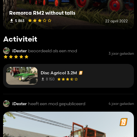
Remorca RM2 without talls
5 863
22 april 2022
Activiteit
iDexter
beoordeeld als een mod
3 jaar geleden
Disc Agricol 3.2M
8 150
iDexter
heeft een mod gepubliceerd
4 jaar geleden