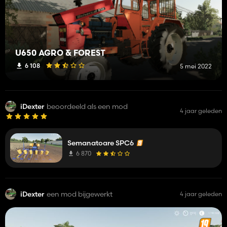
U650 AGRO & FOREST
6 108
5 mei 2022
iDexter
beoordeeld als een mod
4 jaar geleden
Semanatoare SPC6
6 870
iDexter
een mod bijgewerkt
4 jaar geleden