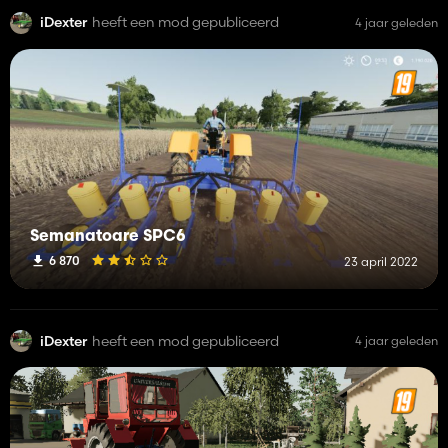
iDexter
heeft een mod gepubliceerd
4 jaar geleden
Semanatoare SPC6
6 870
23 april 2022
iDexter
heeft een mod gepubliceerd
4 jaar geleden