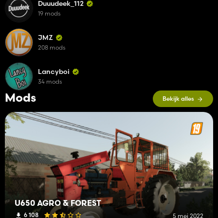
Duuudeek_112
19 mods
JMZ
208 mods
Lancyboi
34 mods
Mods
Bekijk alles
U650 AGRO & FOREST
6 108
5 mei 2022