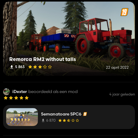
Remorca RM2 without talls
5 863
22 april 2022
iDexter
beoordeeld als een mod
4 jaar geleden
Semanatoare SPC6
6 870