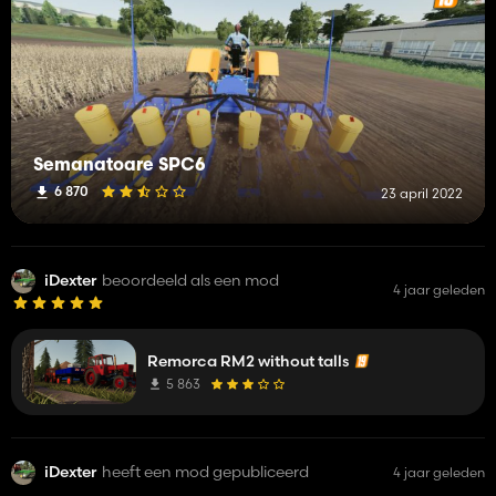
Semanatoare SPC6
6 870
23 april 2022
iDexter
beoordeeld als een mod
4 jaar geleden
Remorca RM2 without talls
5 863
iDexter
heeft een mod gepubliceerd
4 jaar geleden