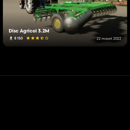
Disc Agricol 3.2M
8 150
22 maart 2022
Contact
Hulp
Servicevoorwaarden
Privacybeleid
Beheer cookies