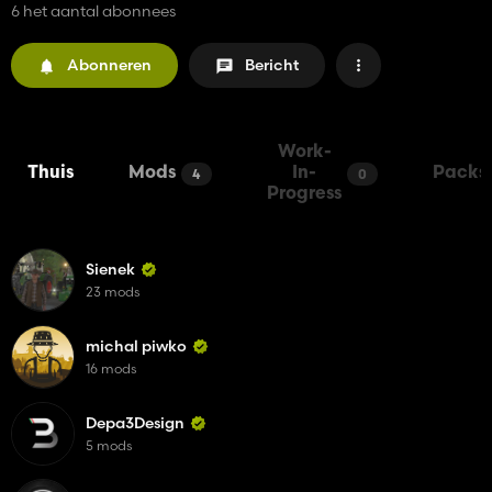
6 het aantal abonnees
Abonneren
Bericht
Work-
Thuis
Mods
In-
Packs
4
0
Progress
Sienek
23 mods
michal piwko
16 mods
Depa3Design
5 mods