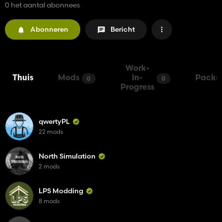
0 het aantal abonnees
Abonneren
Bericht
Work-
Thuis
Mods
In-
Packs
0
0
Progress
qwertyPL
22 mods
North Simulation
2 mods
LPS Modding
8 mods