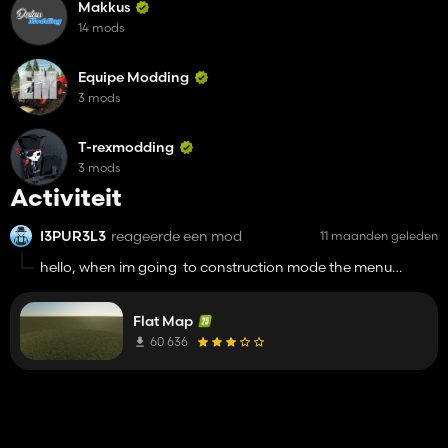
Makkus
14 mods
Equipe Modding
3 mods
T-rexmodding
3 mods
Activiteit
I3PUR3L3
reageerde een mod
11 maanden geleden
hello, when im going to construction mode the menu
dissappear nad looks like you are in some sort of mod mode
but very tiny
Flat Map
60 636