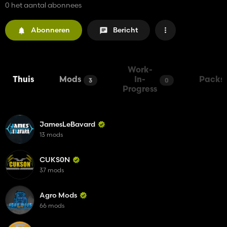
0 het aantal abonnees
Abonneren
Bericht
Work-
Thuis
Mods
In-
Packs
3
0
Progress
JamesLeBavard
13 mods
CUKS0N
37 mods
Agro Mods
66 mods