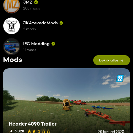
JMZ
208 mods
JKAzevedoMods
2 mods
IEG Modding
11 mods
Mods
Bekijk alles
Header 4090 Trailer
3 028
25 januari 2023