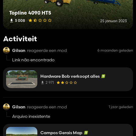
Topline 4090 HTS
3 008
25 januari 2023
Activiteit
Gilsan
reageerde een mod
6 maanden geleden
Link não encontrado
Hardware Bob verkoopt alles
2 971
Gilsan
reageerde een mod
1 jaar geleden
Arquivo inexistente
Campos Gerais Map