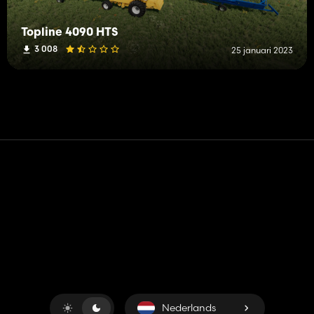
Topline 4090 HTS
3 008
25 januari 2023
Contact
Hulp
Servicevoorwaarden
Privacybeleid
Beheer cookies
Nederlands