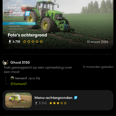
Foto's achtergrond
4 718
31 maart 2026
Ghost 3150
5 maanden geleden
heb gereageerd op een opmerking over
een mod
Iursuss1
opur tłą
@Iursuss1
Menu-achtergronden
3 242