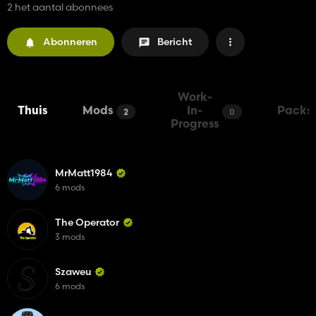
2 het aantal abonnees
Abonneren
Bericht
Work-
Thuis
Mods
In-
Packs
2
0
Progress
MrMatt1984
6 mods
The Operator
3 mods
Szaweu
6 mods