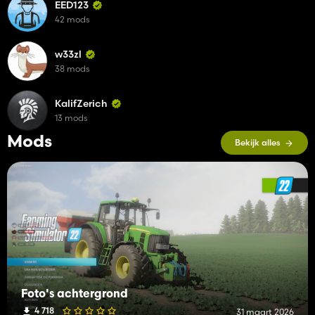
EED123
42 mods
w33zl
38 mods
KalifZerich
13 mods
Mods
Bekijk alles
Foto's achtergrond
4 718
31 maart 2026