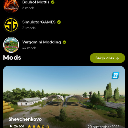
Bauhof Mattis
6 mods
SimulatorGAMES
31 mods
Vergamini Modding
44 mods
Mods
Bekijk alles
Shevchenkovo
26 651
20 september 2025