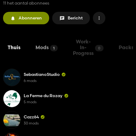
11 het aantal abonnees
Abonneren
Bericht
Work-
Thuis
Mods
In-
Packs
1
0
Progress
SebastianoStudio
6 mods
La Ferme du Rozay
5 mods
Cazz64
30 mods