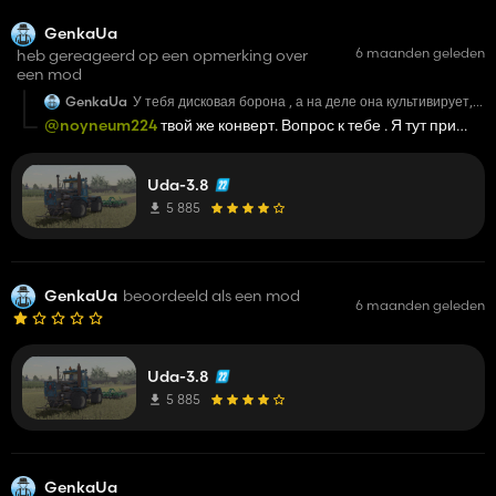
GenkaUa
6 maanden geleden
heb gereageerd op een opmerking over
een mod
GenkaUa
У тебя дисковая борона , а на деле она культивирует, а
не дискует
@noyneum224
твой же конверт. Вопрос к тебе . Я тут при
чем?
Uda-3.8
5 885
GenkaUa
beoordeeld als een mod
6 maanden geleden
Uda-3.8
5 885
GenkaUa