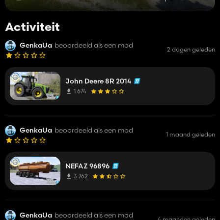
Activiteit
GenkaUa
beoordeeld als een mod
2 dagen geleden
John Deere 8R 2014
1 674
GenkaUa
beoordeeld als een mod
1 maand geleden
NEFAZ 96896
3 762
GenkaUa
beoordeeld als een mod
4 maanden geleden