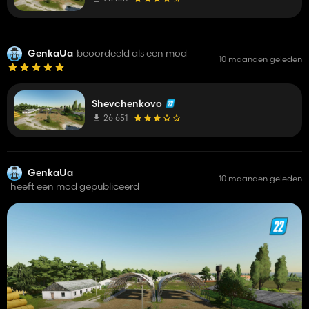
GenkaUa
beoordeeld als een mod
10 maanden geleden
Shevchenkovo
26 651
GenkaUa
10 maanden geleden
heeft een mod gepubliceerd