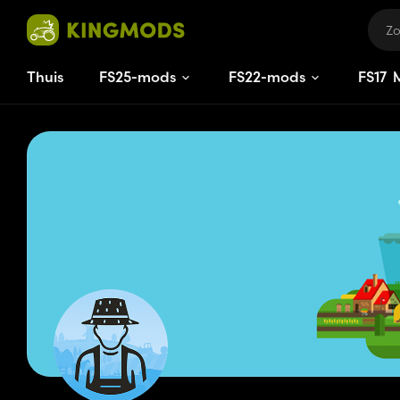
Thuis
FS25-mods
FS22-mods
FS
17