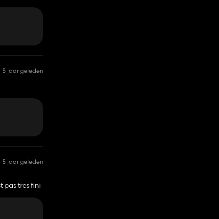
5 jaar geleden
5 jaar geleden
e viellesse 😫,
pas tres fini