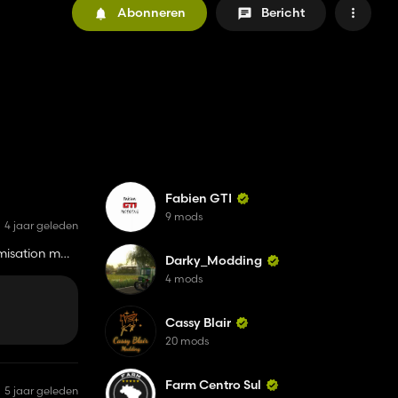
Abonneren
Bericht
Fabien GTI
9 mods
4 jaar geleden
imisation mdr
Darky_Modding
4 mods
Cassy Blair
20 mods
Farm Centro Sul
5 jaar geleden