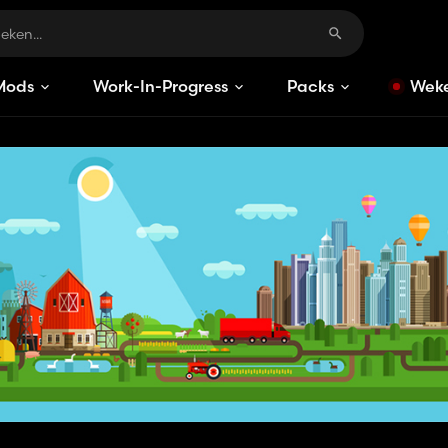
Mods
Work-In-Progress
Packs
Weke