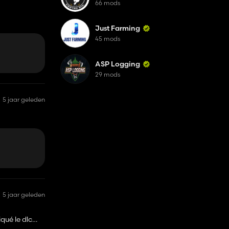
66 mods
Just Farming
45 mods
 de gamme de
nouveau
ASP Logging
29 mods
5 jaar geleden
 de gamme de
nouveau
5 jaar geleden
iqué le dlc