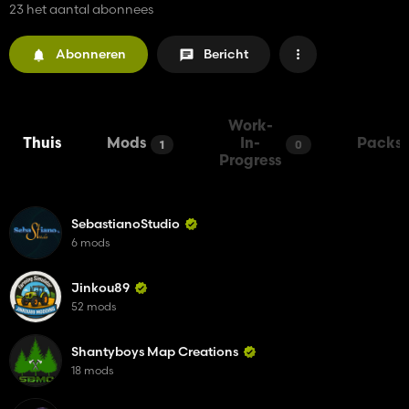
23 het aantal abonnees
Abonneren
Bericht
Work-
Thuis
Mods
In-
Packs
1
0
Progress
SebastianoStudio
6 mods
Jinkou89
52 mods
Shantyboys Map Creations
18 mods