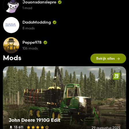
Jouonsdanslepre
1 mod
DadaModding
8 mods
Peppe978
106 mods
Mods
Bekijk alles
John Deere 1910G Edit
13 611
29 augustus 2025