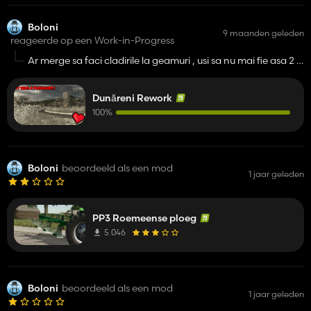
Boloni
9 maanden geleden
reageerde op een Work-in-Progress
Ar merge sa faci cladirile la geamuri , usi sa nu mai fie asa 2 d
, si sa bagi texturile intr un AI pentru a le face mai clare si nu
asa pixelate , in rest arata WOW
Dunăreni Rework
100%
Boloni
beoordeeld als een mod
1 jaar geleden
PP3 Roemeense ploeg
5 046
Boloni
beoordeeld als een mod
1 jaar geleden