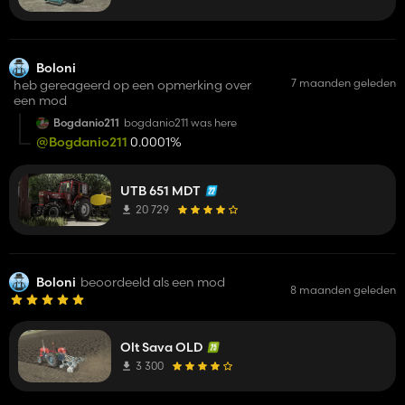
Boloni
7 maanden geleden
heb gereageerd op een opmerking over
een mod
Bogdanio211
bogdanio211 was here
@Bogdanio211
0.0001%
UTB 651 MDT
20 729
Boloni
beoordeeld als een mod
8 maanden geleden
Olt Sava OLD
3 300