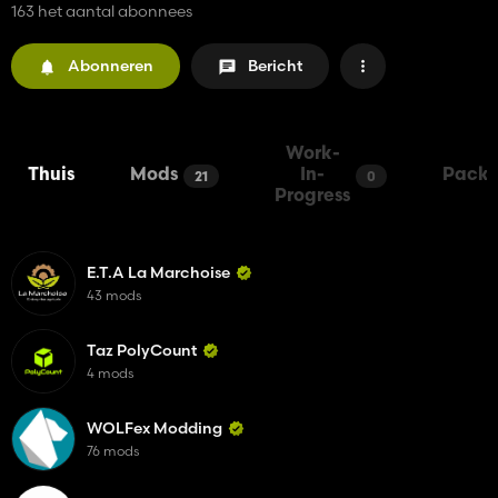
163 het aantal abonnees
Abonneren
Bericht
Work-
Thuis
Mods
In-
Packs
21
0
Progress
E.T.A La Marchoise
43 mods
Taz PolyCount
4 mods
WOLFex Modding
76 mods