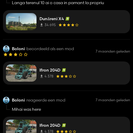
Langa terenul 10 ai o casa in pamant la propriu
Dunăreni X4
34 695
Boloni
beoordeeld als een mod
7 maanden geleden
Ifron 204D
4 378
Boloni
reageerde een mod
7 maanden geleden
Mihai was here
Ifron 204D
4 378