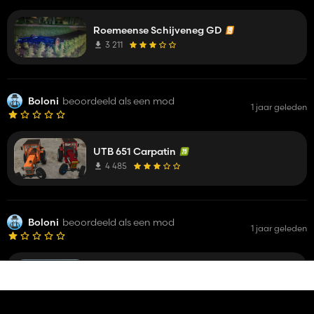
Roemeense Schijveneg GD
3 211
Boloni
beoordeeld als een mod
1 jaar geleden
UTB 651 Carpatin
4 485
Boloni
beoordeeld als een mod
1 jaar geleden
UTB UNIVERSAL 650-651 Roemeens
7 234