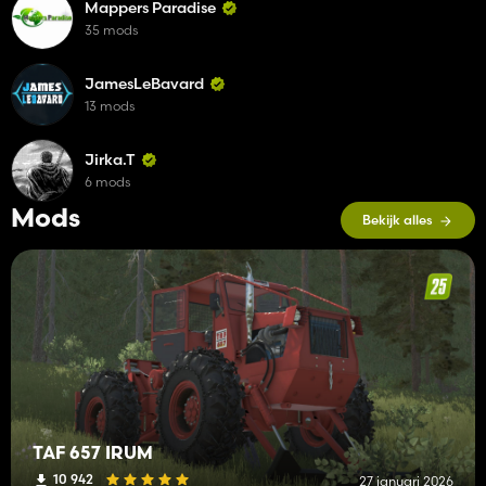
Mappers Paradise
35 mods
JamesLeBavard
13 mods
Jirka.T
6 mods
Mods
Bekijk alles
TAF 657 IRUM
10 942
27 januari 2026