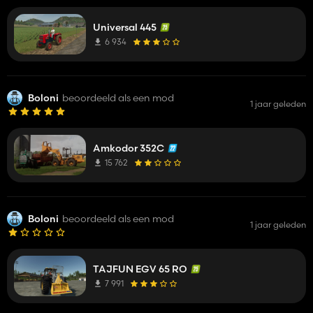
Universal 445
6 934
Boloni
beoordeeld als een mod
1 jaar geleden
Amkodor 352C
15 762
Boloni
beoordeeld als een mod
1 jaar geleden
TAJFUN EGV 65 RO
7 991