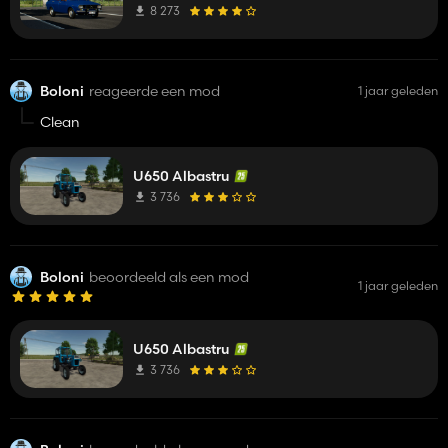
8 273
Boloni
reageerde een mod
1 jaar geleden
Clean
U650 Albastru
3 736
Boloni
beoordeeld als een mod
1 jaar geleden
U650 Albastru
3 736