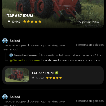
TAF 657 IRUM
10 942
27 januari 2026
Boloni
6 maanden geleden
heb gereageerd op een opmerking over
een mod
SensationFarmer
Într-adevăr un Taf cum trebuie. Se vede că l-ai
făcut cu pasiune! Îți mulțumesc pentru munca
@SensationFarmer
In viata reala nu ai asa ceva , asa ca zic
ta și pentru că l-ai împărtășit cu toată
pas
comunitatea.
TAF 657 IRUM
10 942
Dacă s-ar putea muta mai jos atașatorul de
remorcă (circa 20/25 cm) și să-i adaugi și
conectoarele pentru furtunurile hidraulice ar fi
grozav.
Boloni
6 maanden geleden
heb gereageerd op een opmerking over
---=EN=---A really great Taf! It feels that you've
put passion into making it! thank you for your
een mod