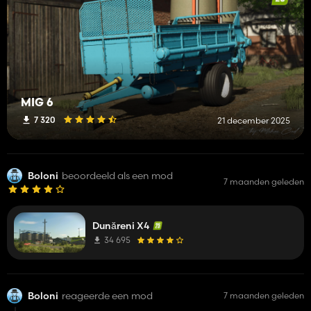
MIG 6
7 320
21 december 2025
Boloni
beoordeeld als een mod
7 maanden geleden
Dunăreni X4
34 695
Boloni
reageerde een mod
7 maanden geleden