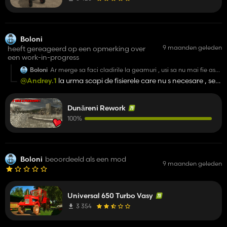
Boloni
9 maanden geleden
heeft gereageerd op een opmerking over
een work-in-progress
Boloni
Ar merge sa faci cladirile la geamuri , usi sa nu mai fie asa
2 d , si sa bagi texturile intr un AI pentru a le face mai clare
@Andrey.1
la urma scapi de fisierele care nu s necesare , se
si nu asa pixelate , in rest arata WOW
poate optimiza , dar poti lua cladiri de pe mapa jocului si
automat texturile le preia din joc si nu din folderul mapei
Dunăreni Rework
100%
Boloni
beoordeeld als een mod
9 maanden geleden
Universal 650 Turbo Vasy
3 354