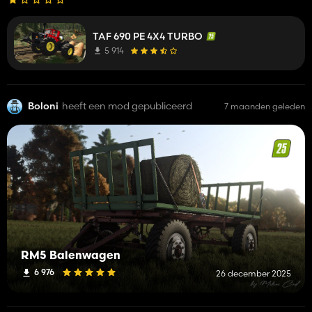
TAF 690 PE 4X4 TURBO
5 914
Boloni
heeft een mod gepubliceerd
7 maanden geleden
RM5 Balenwagen
6 976
26 december 2025