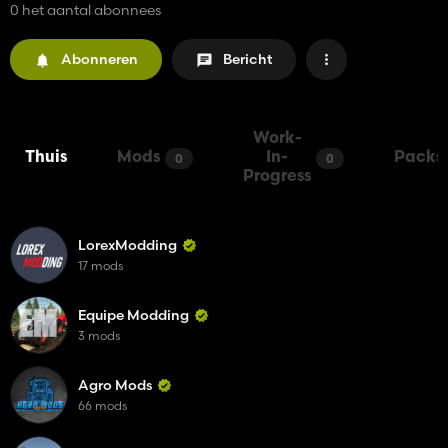
0 het aantal abonnees
Abonneren
Bericht
Work-
Thuis
Mods
In-
Packs
0
0
Progress
LorexModding
17 mods
Equipe Modding
3 mods
Agro Mods
66 mods